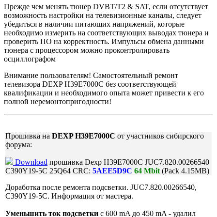
Прежде чем менять тюнер DVBT/T2 & SAT, если отсутствует
возможность настройки на телевизионные каналы, следует
убедиться в наличии питающих напряжений, которые
необходимо измерить на соответствующих выводах тюнера и
проверить ПО на корректность. Импульсы обмена данными
тюнера с процессором можно проконтролировать
осциллографом
Внимание пользователям! Самостоятельный ремонт
телевизора DEXP H39E7000C без соответствующей
квалификации и необходимого опыта может привести к его
полной неремонтопригодности!
Прошивка на
DEXP H39E7000C
от участников сибирского
форума:
Download
прошивка Dexp H39E7000C JUC7.820.00266540
C390Y19-5C 25Q64 CRC:
5AEE5D9C
64 Mbit
(Pack 4.15MB)
Доработка после ремонта подсветки. JUC7.820.00266540,
C390Y19-5C. Информация от мастера.
Уменьшить ток подсветки
с 600 mA до 450 mA - удалил