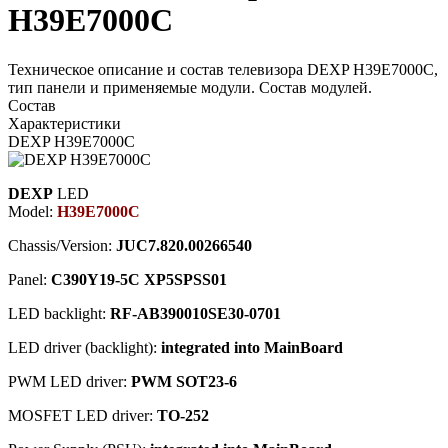
H39E7000C
Техническое описание и состав телевизора DEXP H39E7000C,
тип панели и применяемые модули. Состав модулей.
Состав
Характеристики
DEXP H39E7000C
DEXP
LED
Model:
H39E7000C
Chassis/Version:
JUC7.820.00266540
Panel:
C390Y19-5C XP5SPSS01
LED backlight:
RF-AB390010SE30-0701
LED driver (backlight):
integrated into MainBoard
PWM LED driver:
PWM SOT23-6
MOSFET LED driver:
TO-252