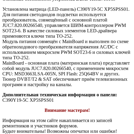
Установлена матрица (LED-панель) C390Y19-5C XP5SPSS01.
Для питания светодиодов подсветки используется
преобразователь, совмещённый с основной платой
JUC7.820.00266540, управляется ШИМ-контроллером PWM
SOT23-6. В качестве силовых элементов LED-драйвера
применяются ключи типа TO-252.
Модуль питания совмещён с MainBoard и выполнен по схеме
обратноходового преобразователя напряжения AC/DC c
использованием микросхем PWM SOT23-6 и силовых ключей
типа TO-252.
MainBoard - основная плата (материнская плата) представляет
собой модуль JUC7.820.00266540, с применением микросхем
CPU: MSD3663LSA-005N, SPI Flash: 25Q64BV и других.
Тюнер DVBT/T2 & SAT обеспечивает приём телевизионных
программ и настройку на каналы.
Дополнительная техническая информация о панели:
C390Y19-5C XP5SPSS01
Внимание мастерам!
Информация на этом сайте накапливается из записей
ремонтников и участников форумов.
Будьте внимательны! Возможны опечатки или ошибки!