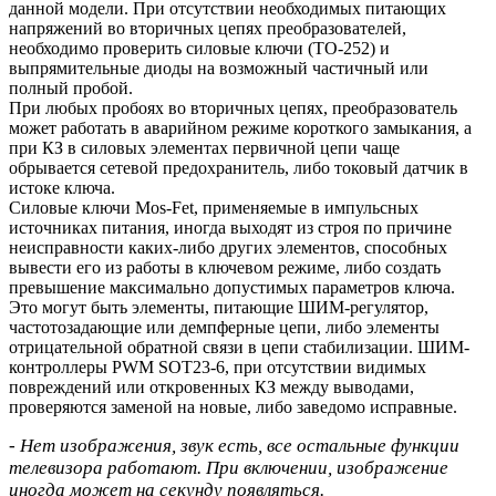
данной модели. При отсутствии необходимых питающих
напряжений во вторичных цепях преобразователей,
необходимо проверить силовые ключи (TO-252) и
выпрямительные диоды на возможный частичный или
полный пробой.
При любых пробоях во вторичных цепях, преобразователь
может работать в аварийном режиме короткого замыкания, а
при КЗ в силовых элементах первичной цепи чаще
обрывается сетевой предохранитель, либо токовый датчик в
истоке ключа.
Силовые ключи Mos-Fet, применяемые в импульсных
источниках питания, иногда выходят из строя по причине
неисправности каких-либо других элементов, способных
вывести его из работы в ключевом режиме, либо создать
превышение максимально допустимых параметров ключа.
Это могут быть элементы, питающие ШИМ-регулятор,
частотозадающие или демпферные цепи, либо элементы
отрицательной обратной связи в цепи стабилизации. ШИМ-
контроллеры PWM SOT23-6, при отсутствии видимых
повреждений или откровенных КЗ между выводами,
проверяются заменой на новые, либо заведомо исправные.
- Нет изображения, звук есть, все остальные функции
телевизора работают. При включении, изображение
иногда может на секунду появляться.