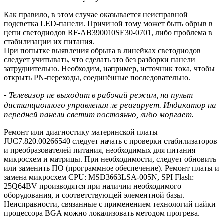
Как правило, в этом случае оказывается неисправной
подсветка LED-панели. Причиной тому может быть обрыв в
цепи светодиодов RF-AB390010SE30-0701, либо проблема в
стабилизации их питания.
При попытке выявления обрыва в линейках светодиодов
следует учитывать, что сделать это без разборки панели
затруднительно. Необходим, например, источник тока, чтобы
открыть PN-переходы, соединённые последовательно.
- Телевизор не выходит в рабочий режим, на пульт
дистанционного управления не реагирует. Индикатор на
передней панели светит постоянно, либо моргает.
Ремонт или диагностику материнской платы
JUC7.820.00266540 следует начать с проверки стабилизаторов
и преобразователей питания, необходимых для питания
микросхем и матрицы. При необходимости, следует обновить
или заменить ПО (программное обеспечение). Ремонт платы и
замена микросхем CPU: MSD3663LSA-005N, SPI Flash:
25Q64BV производятся при наличии необходимого
оборудования, и соответствующей элементной базы.
Неисправности, связанные с применением технологий пайки
процессора BGA можно локализовать методом прогрева.