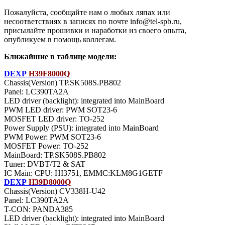
Пожалуйста, сообщайте нам о любых ляпах или
несоответствиях в записях по почте info@tel-spb.ru,
присылайте прошивки и наработки из своего опыта,
опубликуем в помощь коллегам.
Ближайшие в таблице модели:
DEXP
H39F8000Q
Chassis(Version) TP.SK508S.PB802
Panel: LC390TA2A
LED driver (backlight): integrated into MainBoard
PWM LED driver: PWM SOT23-6
MOSFET LED driver: TO-252
Power Supply (PSU): integrated into MainBoard
PWM Power: PWM SOT23-6
MOSFET Power: TO-252
MainBoard: TP.SK508S.PB802
Тuner: DVBT/T2 & SAT
IC Main: CPU: HI3751, EMMC:KLM8G1GETF
DEXP
H39D8000Q
Chassis(Version) CV338H-U42
Panel: LC390TA2A
T-CON: PANDA385
LED driver (backlight): integrated into MainBoard