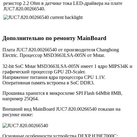
резистор 2.2 Ohm в датчике тока LED-драйвера на плате
JUC7.820.00266540.
Дополнительно по ремонту MainBoard
Плата JUC7.820.00266540 от производителя Changhong
Electric. Процессор MSD3663LSA-005N от Mstar.
32-bit SoC Mstar MSD3663LSA-005N имеет 1 ядро MIPS34K и
графический процессор GPU 2D-Scaler.
Напряжение питания ядра процессора CPU 1.1V.
Оперативная память встроена в SoC DDR3.
Прошивка хранится в микросхеме SPI Flash 64Mbit 8MB,
например 25Q64.
Внешний вид MainBoard JUC7.820.00266540 показан на
рисунке ниже:
Основные особенности устройства DEXP H39E7000C: