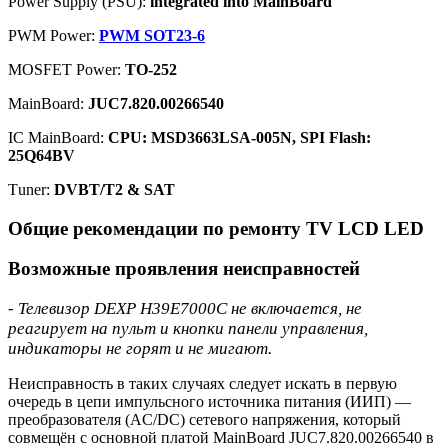
Power Supply (PSU):
integrated into MainBoard
PWM Power:
PWM SOT23-6
MOSFET Power:
TO-252
MainBoard:
JUC7.820.00266540
IC MainBoard:
CPU: MSD3663LSA-005N, SPI Flash:
25Q64BV
Тuner:
DVBT/T2 & SAT
Общие рекомендации по ремонту TV LCD LED
Возможные проявления неисправностей
- Телевизор DEXP H39E7000C не включается, не
реагирует на пульт и кнопки панели управления,
индикаторы не горят и не мигают.
Неисправность в таких случаях следует искать в первую
очередь в цепи импульсного источника питания (ИИП) —
преобразователя (AC/DC) сетевого напряжения, который
совмещён с основной платой MainBoard JUC7.820.00266540 в