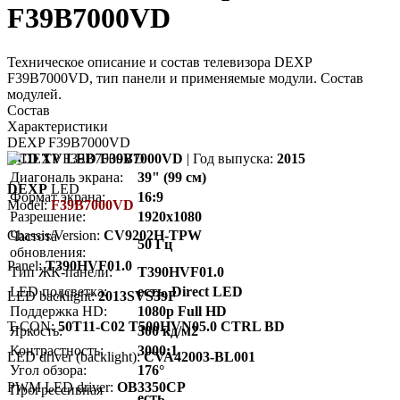
F39B7000VD
Техническое описание и состав телевизора DEXP
F39B7000VD, тип панели и применяемые модули. Состав
модулей.
Состав
Характеристики
DEXP F39B7000VD
LCD TV LED F39B7000VD
| Год выпуска:
2015
Диагональ экрана:
39" (99 см)
DEXP
LED
Формат экрана:
16:9
Model:
F39B7000VD
Разрешение:
1920x1080
Chassis/Version:
CV9202H-TPW
Частота
50 Гц
обновления:
Panel:
T390HVF01.0
Тип ЖК-панели:
T390HVF01.0
LED подсветка:
есть, Direct LED
LED backlight:
2013SVS39F
Поддержка HD:
1080p Full HD
T-CON:
50T11-C02 T500HVN05.0 CTRL BD
Яркость:
300 кд/м2
Контрастность:
3000:1
LED driver (backlight):
CVA42003-BL001
Угол обзора:
176°
PWM LED driver:
OB3350CP
Прогрессивная
есть