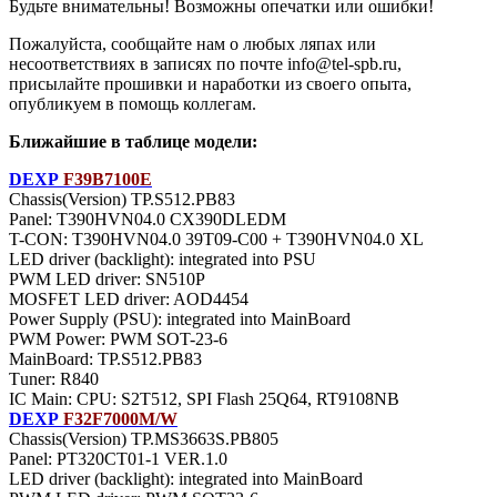
Будьте внимательны! Возможны опечатки или ошибки!
Пожалуйста, сообщайте нам о любых ляпах или
несоответствиях в записях по почте info@tel-spb.ru,
присылайте прошивки и наработки из своего опыта,
опубликуем в помощь коллегам.
Ближайшие в таблице модели:
DEXP
F39B7100E
Chassis(Version) TP.S512.PB83
Panel: T390HVN04.0 CX390DLEDM
T-CON: T390HVN04.0 39T09-C00 + T390HVN04.0 XL
LED driver (backlight): integrated into PSU
PWM LED driver: SN510P
MOSFET LED driver: AOD4454
Power Supply (PSU): integrated into MainBoard
PWM Power: PWM SOT-23-6
MainBoard: TP.S512.PB83
Тuner: R840
IC Main: CPU: S2T512, SPI Flash 25Q64, RT9108NB
DEXP
F32F7000M/W
Chassis(Version) TP.MS3663S.PB805
Panel: PT320CT01-1 VER.1.0
LED driver (backlight): integrated into MainBoard