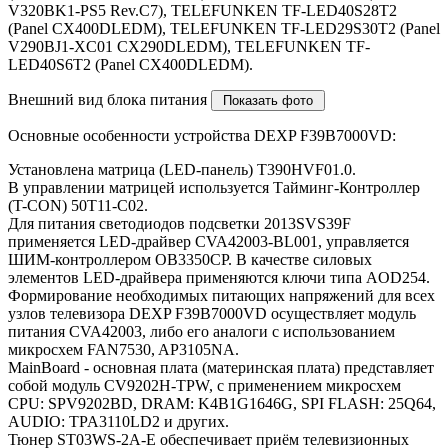
V320BK1-PS5 Rev.C7), TELEFUNKEN TF-LED40S28T2
(Panel CX400DLEDM), TELEFUNKEN TF-LED29S30T2 (Panel
V290BJ1-XC01 CX290DLEDM), TELEFUNKEN TF-
LED40S6T2 (Panel CX400DLEDM).
Внешний вид блока питания
Основные особенности устройства DEXP F39B7000VD:
Установлена матрица (LED-панель) T390HVF01.0.
В управлении матрицей используется Тайминг-Контроллер
(T-CON) 50T11-C02.
Для питания светодиодов подсветки 2013SVS39F
применяется LED-драйвер CVA42003-BL001, управляется
ШИМ-контроллером OB3350CP. В качестве силовых
элементов LED-драйвера применяются ключи типа AOD254.
Формирование необходимых питающих напряжений для всех
узлов телевизора DEXP F39B7000VD осуществляет модуль
питания CVA42003, либо его аналоги c использованием
микросхем FAN7530, AP3105NA.
MainBoard - основная плата (материнская плата) представляет
собой модуль CV9202H-TPW, с применением микросхем
CPU: SPV9202BD, DRAM: K4B1G1646G, SPI FLASH: 25Q64,
AUDIO: TPA3110LD2 и других.
Тюнер ST03WS-2A-E обеспечивает приём телевизионных