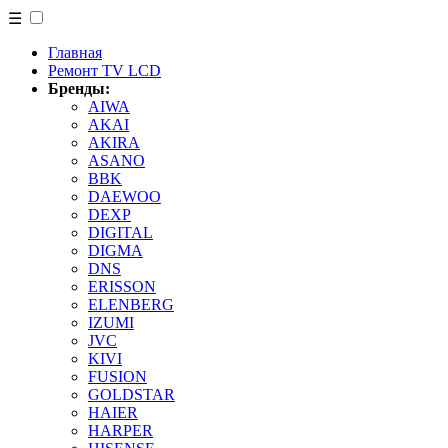
☰
Главная
Ремонт TV LCD
Бренды:
AIWA
AKAI
AKIRA
ASANO
BBK
DAEWOO
DEXP
DIGITAL
DIGMA
DNS
ERISSON
ELENBERG
IZUMI
JVC
KIVI
FUSION
GOLDSTAR
HAIER
HARPER