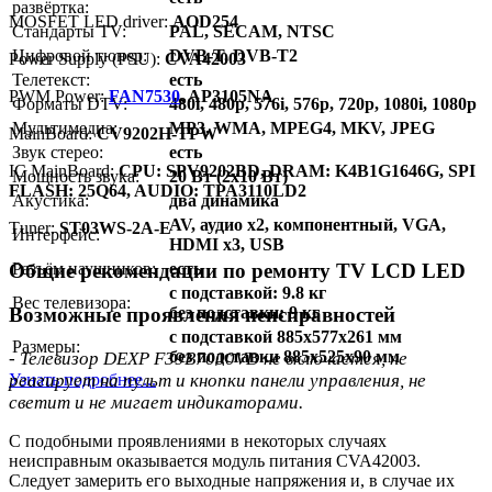
развёртка:
MOSFET LED driver:
AOD254
Стандарты TV:
PAL, SECAM, NTSC
Цифровой тюнер:
DVB-T, DVB-T2
Power Supply (PSU):
CVA42003
Телетекст:
есть
PWM Power:
FAN7530
, AP3105NA
Форматы DTV:
480i, 480p, 576i, 576p, 720p, 1080i, 1080p
Мультимедиа:
MP3, WMA, MPEG4, MKV, JPEG
MainBoard:
CV9202H-TPW
Звук стерео:
есть
IC MainBoard:
CPU: SPV9202BD, DRAM: K4B1G1646G, SPI
Мощность звука:
20 Вт (2x10 Вт)
FLASH: 25Q64, AUDIO: TPA3110LD2
Акустика:
два динамика
AV, аудио x2, компонентный, VGA,
Тuner:
ST03WS-2A-E
Интерфейс:
HDMI x3, USB
Общие рекомендации по ремонту TV LCD LED
Разъём наушников:
есть
с подставкой: 9.8 кг
Вес телевизора:
без подставки: 9 кг
Возможные проявления неисправностей
с подставкой 885x577x261 мм
Размеры:
без подставки 885x525x90 мм
- Телевизор DEXP F39B7000VD не включается, не
Узнать подробнее...
реагирует на пульт и кнопки панели управления, не
светит и не мигает индикаторами.
С подобными проявлениями в некоторых случаях
неисправным оказывается модуль питания CVA42003.
Следует замерить его выходные напряжения и, в случае их