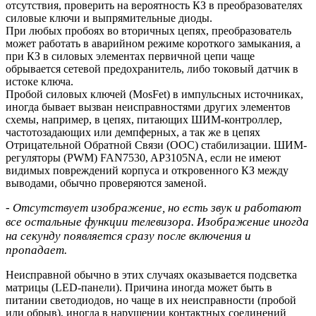
отсутствия, проверить на вероятность КЗ в преобразователях
силовые ключи и выпрямительные диоды.
При любых пробоях во вторичных цепях, преобразователь
может работать в аварийном режиме короткого замыкания, а
при КЗ в силовых элементах первичной цепи чаще
обрывается сетевой предохранитель, либо токовый датчик в
истоке ключа.
Пробой силовых ключей (MosFet) в импульсных источниках,
иногда бывает вызван неисправностями других элементов
схемы, например, в цепях, питающих ШИМ-контроллер,
частотозадающих или демпферных, а так же в цепях
Отрицательной Обратной Связи (ООС) стабилизации. ШИМ-
регуляторы (PWM) FAN7530, AP3105NA, если не имеют
видимых повреждений корпуса и откровенного КЗ между
выводами, обычно проверяются заменой.
- Отсутствует изображение, но есть звук и работают
все остальные функции телевизора. Изображение иногда
на секунду появляется сразу после включения и
пропадает.
Неисправной обычно в этих случаях оказывается подсветка
матрицы (LED-панели). Причина иногда может быть в
питании светодиодов, но чаще в их неисправности (пробой
или обрыв), иногда в нарушении контактных соединений