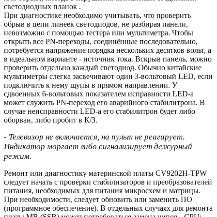
светодиодных планок .
При диагностике необходимо учитывать, что проверить
обрыв в цепи линеек светодиодов, не разбирая панели,
невозможно с помощью тестера или мультиметра. Чтобы
открыть все PN-переходы, соединённые последовательно,
потребуется напряжение порядка нескольких десятков вольт, а
в идеальном варианте - источник тока. Вскрыв панель, можно
проверить отдельно каждый светодиод. Обычно китайские
мультиметры слегка засвечивают один 3-вольтовый LED, если
подключить к нему щупы в прямом направлении. У
сдвоенных 6-вольтовых показателем исправности LED-а
может служить PN-переход его аварийного стабилитрона. В
случае неисправности LED-а его стабилитрон будет либо
оборван, либо пробит в К/З.
- Телевизор не включается, на пульт не реагирует.
Индикатор моргает либо сигнализирует дежурный
режим.
Ремонт или диагностику материнской платы CV9202H-TPW
следует начать с проверки стабилизаторов и преобразователей
питания, необходимых для питания микросхем и матрицы.
При необходимости, следует обновить или заменить ПО
(программное обеспечение). В отдельных случаях для ремонта
платы MB (SSB) может потребоваться замена чипов - CPU: