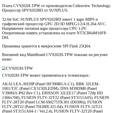
Плата CV9202H-TPW от производителя Cultraview Technology.
Процессор SPV9202BD от SUNPLUS.
32-bit SoC SUNPLUS SPV9202BD имеет 1 ядро MIPS и
графический процессор GPU 2D/3D MPEG1/2/4 H.264 AVC.
Напряжение питания ядра процессора CPU 1.0V.
Оперативная память установлена на плате NT5CB64M16FP-
DH.
Прошивка хранится в микросхеме SPI Flash 25Q64.
Внешний вид MainBoard CV9202H-TPW показан на рисунке
ниже:
CV9202H-TPW может применяться в телевизорах:
AKAI LEA-39J29P (Panel HF390BGA-C1), BBK 32LEM-
1001/T2C (Panel CX315DLEDM), DNS M39DM8 (Panel
V390HJ1-P02 Rev C1), ERISSON 32LEE17 (Panel 720p HD
1366x768), FUSION FLTV-32T22 (Panel ST3151A05), FUSION
FLTV-28T20 (Panel LCM-SM275TK301 (D0306)), FUSION
FLTV-28T22 (Panel TH280L321-04), FUSION FLTV-32T23
(Panel ST3151A04-1 / Ver.2.4), FUSION FLTV-32T20 (Panel