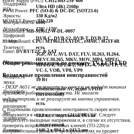
Power Supply (PSU):
CH1230D-2SF 600
Поддержка
Ultra HD (4K) 2160p
HD:
PWM Power:
PFC (SO-8) & DC-DC (SOT23-6)
Яркость:
330 Кд/м2
MOSFET Power:
TO-220
Контрастность:
6000
Угол обзора:
170° / 170°
MainBoard:
MB-M9612-W-DL-0097
Цифровой
DVB-C, DVB-S2, DVB-T, DVB-T2
тюнер:
IC MainBoard:
CPU: MT9612IAATDC, eMMC: 8GTF4R
Телетекст:
есть
Тuner:
DVBT/T2/C & SAT
3GP, AV1, AVI, DAT, FLV, H.263, H.264,
HEVC/H.265, MKV, MOV, MP4, MPEG,
Мультимедиа:
Общие рекомендации по ремонту TV LCD LED
MPEG-1, MPEG-2, MPEG-4, MPG, TP, TS,
VC-1, VOB, VP8, VP9
Возможные проявления неисправностей
Мощность
10 Вт
звука:
- DEXP A651 не включается и совсем не подаёт никаких
композитный AV, аудио S/PDIF
Интерфейс:
признаков работоспособности. Не мигает
(оптический)
индикаторами и не реагирует на кнопки управления.
Разъём
есть
наушников:
С подобными проявлениями неисправность скорее всего
Вес
обнаружится в модуле питания CH1230D-2SF. Следует
18.8 кг, с подставкой 19.1 кг
телевизора:
замерить его выходные напряжения и, в случае их отсутствия,
с подставкой
проверить исправность силовых ключей (TO-220) и
Размеры:
1446.2 x 894.2 x 243.5 мм
выпрямительных диодов в преобразователях на предмет