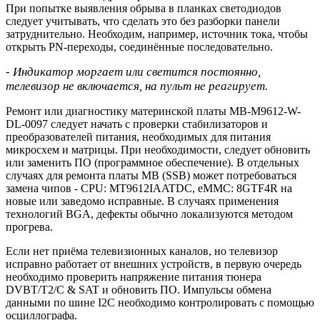
При попытке выявления обрыва в планках светодиодов
следует учитывать, что сделать это без разборки панели
затруднительно. Необходим, например, источник тока, чтобы
открыть PN-переходы, соединённые последовательно.
- Индикатор моргает или светится постоянно,
телевизор не включается, на пульт не реагирует.
Ремонт или диагностику материнской платы MB-M9612-W-
DL-0097 следует начать с проверки стабилизаторов и
преобразователей питания, необходимых для питания
микросхем и матрицы. При необходимости, следует обновить
или заменить ПО (программное обеспечение). В отдельных
случаях для ремонта платы MB (SSB) может потребоваться
замена чипов - CPU: MT9612IAATDC, eMMC: 8GTF4R на
новые или заведомо исправные. В случаях применения
технологий BGA, дефекты обычно локализуются методом
прогрева.
Если нет приёма телевизионных каналов, но телевизор
исправно работает от внешних устройств, в первую очередь
необходимо проверить напряжение питания тюнера
DVBT/T2/C & SAT и обновить ПО. Импульсы обмена
данными по шине I2C необходимо контролировать с помощью
осциллографа.