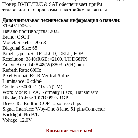
Тюнер DVBT/T2/C & SAT обеспечивает приём
телевизионных программ и настройку на каналы.
Дополнительная техническая информация о панели:
ST6451D06-3
Начало производства: 2022
Brand: CSOT
Model: ST6451D06-3
Diagonal Size: 65"
Panel Type: a-Si TFT-LCD, CELL, FOB
Resolution: 3840(RGB)×2160, UHD68PPI
Active Area: 1428.48(W)×803.52(H) mm
Refresh Rate: 60Hz
Pixel Format: RGB Vertical Stripe
Luminance: 0 cd/m²
Contrast: 6000 : 1 (Typ.) (TM)
Work Mode: HVA, Normally Black, Transmissiv
Display Colors: 1.07B 99%sRGB
Driver IC: Built-in COF 12 source chips
Signal Interface: V-by-One 8 lane, 51 pinsConnector
Backlight: No B/L
Voltage: 12.0V
Внимание мастерам!