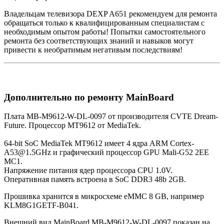
Владельцам телевизора DEXP A651 рекомендуем для ремонта
обращаться только к квалифицированным специалистам с
необходимым опытом работы! Попытки самостоятельного
ремонта без соответствующих знаний и навыков могут
привести к необратимым негативым последствиям!
Дополнительно по ремонту MainBoard
Плата MB-M9612-W-DL-0097 от производителя CVTE Dream-
Future. Процессор MT9612 от MediaTek.
64-bit SoC MediaTek MT9612 имеет 4 ядра ARM Cortex-
A53@1.5GHz и графический процессор GPU Mali-G52 2EE
MC1.
Напряжение питания ядер процессора CPU 1.0V.
Оперативная память встроена в SoC DDR3 48b 2GB.
Прошивка хранится в микросхеме eMMC 8 GB, например
KLM8G1GETF-B041.
Внешний вид MainBoard MB-M9612-W-DL-0097 показан на