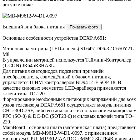
рисунке ниже:
Внешний вид блока питания
Основные особенности устройства DEXP A651:
Установлена матрица (LED-панель) ST6451D06-3 / C650Y21-
M8.
В управлении матрицей используется Тайминг-Контроллер
(T-CON) JR645R3HA3L.
Для питания светодиодов подсветки применён
преобразователь, совмещённый с блоком питания,
управляется ШИМ-контроллером BD94121F SOP-18. В
качестве силовых элементов LED-драйвера применяются
ключи типа TO-220.
Формирование необходимых питающих напряжений для всех
узлов телевизора DEXP A651 осуществляет модуль питания
CH1230D-2SF, либо его аналоги c использованием микросхем
PFC (SO-8) & DC-DC (SOT23-6) и силовых ключей типа TO-
220.
MainBoard - основная плата (материнская плата) представляет
собой модуль MB-M9612-W-DL-0097, с применением
микросхем CPU: MT9612IAATDC, eMMC: 8GTF4R и других.