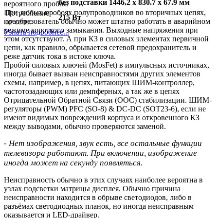
без подставки 1446.2 x 830.7 x 67.9 мм
вероятного пробоя.
При любых пробоях полупроводников во вторичных цепях,
Потребление
215 Вт
преобразователь обычно может штатно работать в аварийном
от сети:
режиме короткого замыкания. Выходные напряжения при
Узнать подробнее...
этом отсутствуют. А при КЗ в силовых элементах первичной
цепи, как правило, обрывается сетевой предохранитель и
реже датчик тока в истоке ключа.
Пробой силовых ключей (MosFet) в импульсных источниках,
иногда бывает вызван неисправностями других элементов
схемы, например, в цепях, питающих ШИМ-контроллер,
частотозадающих или демпферных, а так же в цепях
Отрицательной Обратной Связи (ООС) стабилизации. ШИМ-
регуляторы (PWM) PFC (SO-8) & DC-DC (SOT23-6), если не
имеют видимых повреждений корпуса и откровенного КЗ
между выводами, обычно проверяются заменой.
- Нет изображения, звук есть, все остальные функции
телевизора работают. При включении, изображение
иногда может на секунду появляться.
Неисправность обычно в этих случаях наиболее вероятна в
узлах подсветки матрицы дисплея. Обычно причина
неисправности находится в обрыве светодиодов, либо в
разъёмах светодиодных планок, но иногда неисправным
оказывается и LED-драйвер.