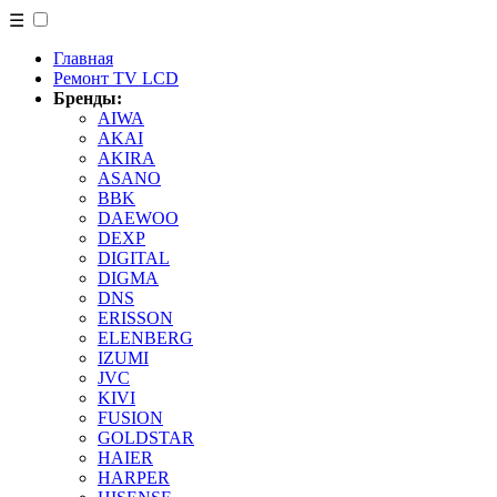
☰
Главная
Ремонт TV LCD
Бренды:
AIWA
AKAI
AKIRA
ASANO
BBK
DAEWOO
DEXP
DIGITAL
DIGMA
DNS
ERISSON
ELENBERG
IZUMI
JVC
KIVI
FUSION
GOLDSTAR
HAIER
HARPER