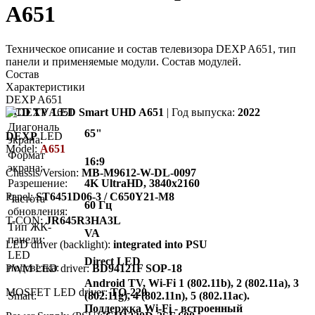
A651
Техническое описание и состав телевизора DEXP A651, тип
панели и применяемые модули. Состав модулей.
Состав
Характеристики
DEXP A651
LCD TV LED Smart UHD A651
| Год выпуска:
2022
Диагональ
65"
DEXP
LED
экрана:
Model:
A651
Формат
16:9
экрана:
Chassis/Version:
MB-M9612-W-DL-0097
Разрешение:
4K UltraHD, 3840x2160
Panel:
ST6451D06-3 / C650Y21-M8
Частота
60 Гц
обновления:
T-CON:
JR645R3HA3L
Тип ЖК-
VA
панели:
LED driver (backlight):
integrated into PSU
LED
Direct LED
подсветка:
PWM LED driver:
BD94121F SOP-18
Android TV, Wi-Fi 1 (802.11b), 2 (802.11a), 3
MOSFET LED driver:
TO-220
Smart:
(802.11g), 4 (802.11n), 5 (802.11ac).
Поддержка Wi-Fi - встроенный