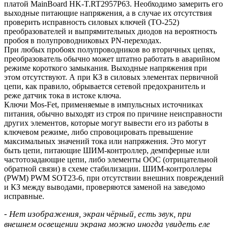
платой MainBoard HK-T.RT2957P63. Необходимо замерить его
выходные питающие напряжения, а в случае их отсутствия
проверить исправность силовых ключей (TO-252)
преобразователей и выпрямительных диодов на вероятность
пробоя в полупроводниковых PN-переходах.
При любых пробоях полупроводников во вторичных цепях,
преобразователь обычно может штатно работать в аварийном
режиме короткого замыкания. Выходные напряжения при
этом отсутствуют. А при КЗ в силовых элементах первичной
цепи, как правило, обрывается сетевой предохранитель и
реже датчик тока в истоке ключа.
Ключи Mos-Fet, применяемые в импульсных источниках
питания, обычно выходят из строя по причине неисправности
других элементов, которые могут вывести его из работы в
ключевом режиме, либо спровоцировать превышение
максимальных значений тока или напряжения. Это могут
быть цепи, питающие ШИМ-контроллер, демпферные или
частотозадающие цепи, либо элементы ООС (отрицательной
обратной связи) в схеме стабилизации. ШИМ-контроллеры
(PWM) PWM SOT23-6, при отсутствии внешних повреждений
и КЗ между выводами, проверяются заменой на заведомо
исправные.
- Нет изображения, экран чёрный, есть звук, при
внешнем освещении экрана можно иногда увидеть еле