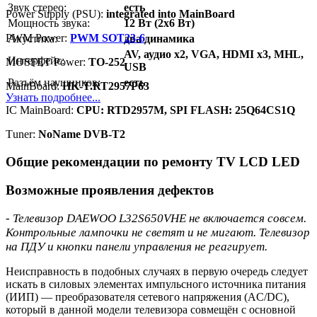
Звук стерео:
есть
Power Supply (PSU):
integrated into MainBoard
Мощность звука:
12 Вт (2x6 Вт)
PWM Power:
PWM SOT23-6
Акустика:
два динамика
AV, аудио x2, VGA, HDMI x3, MHL,
Интерфейс:
MOSFET Power:
TO-252
USB
Разъём наушников:
есть
MainBoard:
HK-T.RT2957P63
Узнать подробнее...
IC MainBoard:
CPU: RTD2957M, SPI FLASH: 25Q64CS1Q
Тuner:
NoName DVB-T2
Общие рекомендации по ремонту TV LCD LED
Возможные проявления дефектов
- Телевизор DAEWOO L32S650VHE не включается совсем.
Контрольные лампочки не светят и не мигают. Телевизор
на ПДУ и кнопки панели управления не реагирует.
Неисправность в подобных случаях в первую очередь следует
искать в силовых элементах импульсного источника питания
(ИИП) — преобразователя сетевого напряжения (AC/DC),
который в данной модели телевизора совмещён с основной