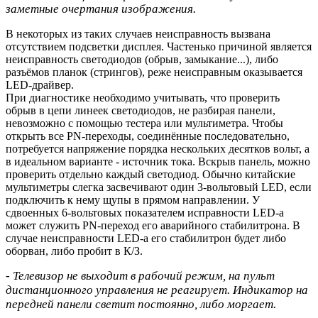
заметные очертания изображения.
В некоторых из таких случаев неисправность вызвана
отсутствием подсветки дисплея. Частенько причиной является
неисправность светодиодов (обрыв, замыкание...), либо
разъёмов планок (стрингов), реже неисправным оказывается
LED-драйвер.
При диагностике необходимо учитывать, что проверить
обрыв в цепи линеек светодиодов, не разбирая панели,
невозможно с помощью тестера или мультиметра. Чтобы
открыть все PN-переходы, соединённые последовательно,
потребуется напряжение порядка нескольких десятков вольт, а
в идеальном варианте - источник тока. Вскрыв панель, можно
проверить отдельно каждый светодиод. Обычно китайские
мультиметры слегка засвечивают один 3-вольтовый LED, если
подключить к нему щупы в прямом направлении. У
сдвоенных 6-вольтовых показателем исправности LED-а
может служить PN-переход его аварийного стабилитрона. В
случае неисправности LED-а его стабилитрон будет либо
оборван, либо пробит в К/З.
- Телевизор не выходит в рабочий режим, на пульт
дистанционного управления не реагирует. Индикатор на
передней панели светит постоянно, либо моргает.