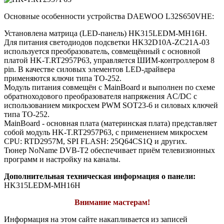
Основные особенности устройства DAEWOO L32S650VHE:
Установлена матрица (LED-панель) HK315LEDM-MH16H.
Для питания светодиодов подсветки HK32D10A-ZC21A-03
используется преобразователь, совмещённый с основной
платой HK-T.RT2957P63, управляется ШИМ-контроллером 8
pin. В качестве силовых элементов LED-драйвера
применяются ключи типа TO-252.
Модуль питания совмещён с MainBoard и выполнен по схеме
обратноходового преобразователя напряжения AC/DC c
использованием микросхем PWM SOT23-6 и силовых ключей
типа TO-252.
MainBoard - основная плата (материнская плата) представляет
собой модуль HK-T.RT2957P63, с применением микросхем
CPU: RTD2957M, SPI FLASH: 25Q64CS1Q и других.
Тюнер NoName DVB-T2 обеспечивает приём телевизионных
программ и настройку на каналы.
Дополнительная техническая информация о панели:
HK315LEDM-MH16H
Внимание мастерам!
Информация на этом сайте накапливается из записей