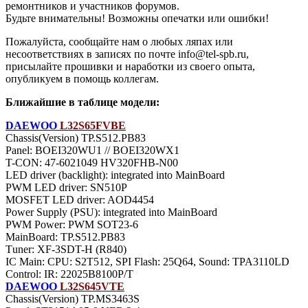
ремонтников и участников форумов.
Будьте внимательны! Возможны опечатки или ошибки!
Пожалуйста, сообщайте нам о любых ляпах или
несоответствиях в записях по почте info@tel-spb.ru,
присылайте прошивки и наработки из своего опыта,
опубликуем в помощь коллегам.
Ближайшие в таблице модели:
DAEWOO
L32S65FVBE
Chassis(Version) TP.S512.PB83
Panel: BOEI320WU1 // BOEI320WX1
T-CON: 47-6021049 HV320FHB-N00
LED driver (backlight): integrated into MainBoard
PWM LED driver: SN510P
MOSFET LED driver: AOD4454
Power Supply (PSU): integrated into MainBoard
PWM Power: PWM SOT23-6
MainBoard: TP.S512.PB83
Тuner: XF-3SDT-H (R840)
IC Main: CPU: S2T512, SPI Flash: 25Q64, Sound: TPA3110LD
Control: IR: 22025B8100P/T
DAEWOO
L32S645VTE
Chassis(Version) TP.MS3463S