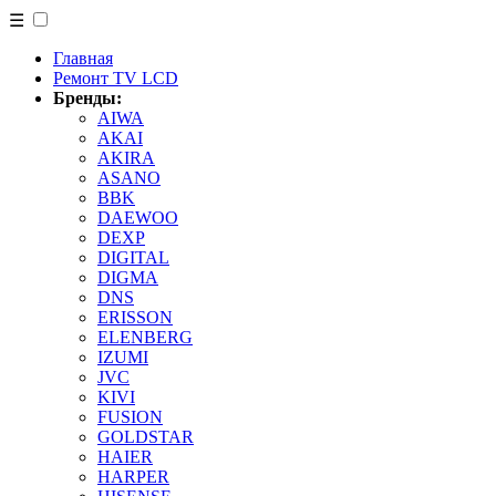
☰
Главная
Ремонт TV LCD
Бренды:
AIWA
AKAI
AKIRA
ASANO
BBK
DAEWOO
DEXP
DIGITAL
DIGMA
DNS
ERISSON
ELENBERG
IZUMI
JVC
KIVI
FUSION
GOLDSTAR
HAIER
HARPER