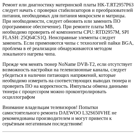
Ремонт или диагностику материнской платы HK-T.RT2957P63
следует начать с проверки стабилизаторов и преобразователей
питания, необходимых для питания микросхем и матрицы.
При необходимости, следует обновить или заменить ПО
(программное обеспечение). При ремонте платы MB,
необходимо проверить её компоненты CPU: RTD2957M, SPI
FLASH: 25Q64CS1Q. Неисправные элементы следует
заменить. Если применяются чипы с технологией пайки BGA,
проблема в её реализации обнаруживаются методом
локального нагрева чипа.
Прежде чем менять тюнер NoName DVB-T2, если отсутствует
возможность настройки на телевизионные каналы, следует
убедиться в наличии питающих напряжений, которые
необходимо измерить на соответствующих выводах тюнера и
проверить ПО на корректность. Импульсы обмена данными
тюнера с процессором можно проконтролировать
осциллографом
Внимание владельцам телевизоров! Попытки
самостоятельного ремонта DAEWOO L32S650VHE не
рекомендованы производителем и могут привести к
серьёзным негативным последствиям!