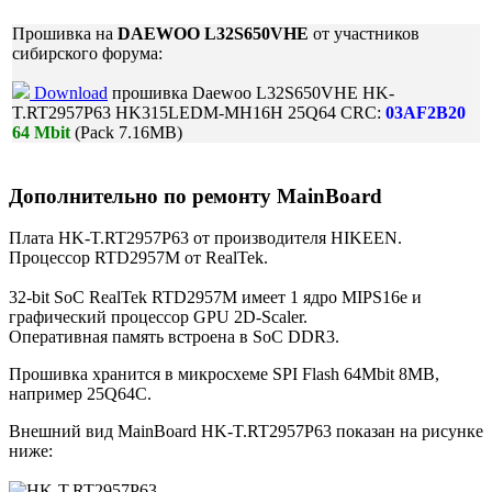
Прошивка на
DAEWOO L32S650VHE
от участников
сибирского форума:
Download
прошивка Daewoo L32S650VHE HK-
T.RT2957P63 HK315LEDM-MH16H 25Q64 CRC:
03AF2B20
64 Mbit
(Pack 7.16MB)
Дополнительно по ремонту MainBoard
Плата HK-T.RT2957P63 от производителя HIKEEN.
Процессор RTD2957M от RealTek.
32-bit SoC RealTek RTD2957M имеет 1 ядро MIPS16e и
графический процессор GPU 2D-Scaler.
Оперативная память встроена в SoC DDR3.
Прошивка хранится в микросхеме SPI Flash 64Mbit 8MB,
например 25Q64C.
Внешний вид MainBoard HK-T.RT2957P63 показан на рисунке
ниже: