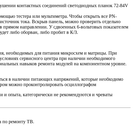
арушении контактных соединений светодиодных планок 72-84V
омощью тестера или мультиметра. Чтобы открыть все PN-
- источник тока. Вскрыв панель, можно проверить отдельно
в прямом направлении. У сдвоенных 6-вольтовых показателем
дет либо оборван, либо пробит в К/З.
ия, необходимых для питания микросхем и матрицы. При
 условиях сервисного центра при наличии необходимого
иональных навыков ремонта модулей на компонентном уровне.
диться в наличии питающих напряжений, которые необходимо
ором можно проконтролировать осциллографом
 и опыта, категорически не рекомендуются и чреваты
 по ремонту ТВ.