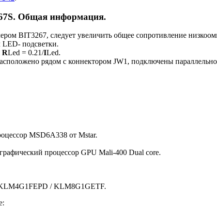
267S. Общая информация.
ером BIT3267, следует увеличить общее сопротивление низкоомн
 LED- подсветки.
я
R
Led = 0.21/
I
Led.
расположено рядом с коннектором JW1, подключены параллельно 
роцессор MSD6A338 от Mstar.
 графический процессор GPU Mali-400 Dual core.
р KLM4G1FEPD / KLM8G1GETF.
е: