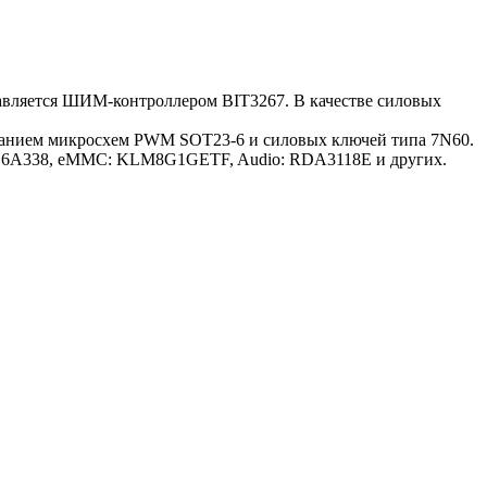
равляется ШИМ-контроллером BIT3267. В качестве силовых
ованием микросхем PWM SOT23-6 и силовых ключей типа 7N60.
MSD6A338, eMMC: KLM8G1GETF, Audio: RDA3118E и других.