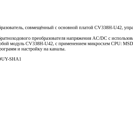
образователь, совмещённый с основной платой CV338H-U42, уп
обратноходового преобразователя напряжения AC/DC c использ
яет собой модуль CV338H-U42, с применением микросхем CPU: 
рограмм и настройку на каналы.
DUY-SHA1