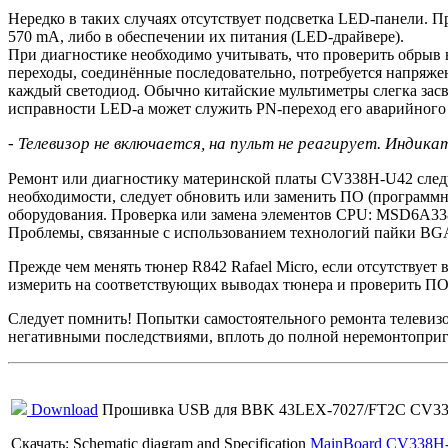
Нередко в таких случаях отсутствует подсветка LED-панели. 
570 mA, либо в обеспечении их питания (LED-драйвере).
При диагностике необходимо учитывать, что проверить обрыв в
переходы, соединённые последовательно, потребуется напряжен
каждый светодиод. Обычно китайские мультиметры слегка зас
исправности LED-а может служить PN-переход его аварийного с
- Телевизор не включается, на пульт не реагирует. Инди
Ремонт или диагностику материнской платы CV338H-U42 следуе
необходимости, следует обновить или заменить ПО (программ
оборудования. Проверка или замена элементов CPU: MSD6A338
Проблемы, связанные с использованием технологий пайки BGA
Прежде чем менять тюнер R842 Rafael Micro, если отсутствуе
измерить на соответствующих выводах тюнера и проверить П
Следует помнить! Попытки самостоятельного ремонта телевиз
негативными последствиями, вплоть до полной неремонтоприг
Download
Прошивка USB для BBK 43LEX-7027/FT2C CV338
Скачать: Schematic diagram and Specification
MainBoard CV338H