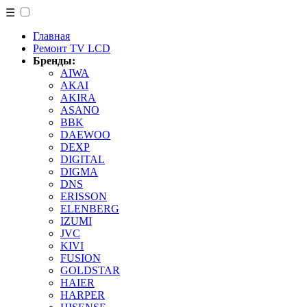
☰
Главная
Ремонт TV LCD
Бренды:
AIWA
AKAI
AKIRA
ASANO
BBK
DAEWOO
DEXP
DIGITAL
DIGMA
DNS
ERISSON
ELENBERG
IZUMI
JVC
KIVI
FUSION
GOLDSTAR
HAIER
HARPER