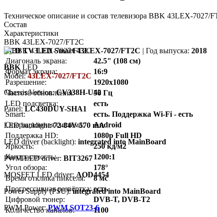
Техническое описание и состав телевизора BBK 43LEX-7027/F
Состав
Характеристики
BBK 43LEX-7027/FT2C
LCD TV LED Smart 43LEX-7027/FT2C
| Год выпуска:
2018
Диагональ экрана:
42.5" (108 см)
BBK
LED
Формат экрана:
16:9
Model:
43LEX-7027/FT2C
Разрешение:
1920x1080
Chassis/Version:
CV338H-U42
Частота обновления:
50 Гц
LED подсветка:
есть
Panel:
LC430DUY-SHA1
Smart:
есть. Поддержка Wi-Fi - есть
Операционная система:
Android
LED backlight:
72-84V 570 mA
Поддержка HD:
1080p Full HD
LED driver (backlight):
integrated into MainBoard
Яркость:
250 кд/м2
Контрастность:
1200:1
PWM LED driver:
BIT3267
Угол обзора:
178°
MOSFET LED driver:
AOD4454
Время отклика пикселя:
8 мс
Прогрессивная развёртка:
есть
Power Supply (PSU):
integrated into MainBoard
Цифровой тюнер:
DVB-T, DVB-T2
PWM Power:
PWM SOT23-6
Количество каналов:
1100