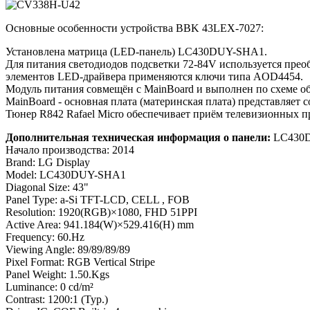
Основные особенности устройства BBK 43LEX-7027:
Установлена матрица (LED-панель) LC430DUY-SHA1.
Для питания светодиодов подсветки 72-84V используется пре
элементов LED-драйвера применяются ключи типа AOD4454.
Модуль питания совмещён с MainBoard и выполнен по схеме 
MainBoard - основная плата (материнская плата) представл
Тюнер R842 Rafael Micro обеспечивает приём телевизионных п
Дополнительная техническая информация о панели:
LC430
Начало производства: 2014
Brand: LG Display
Model: LC430DUY-SHA1
Diagonal Size: 43"
Panel Type: a-Si TFT-LCD, CELL , FOB
Resolution: 1920(RGB)×1080, FHD 51PPI
Active Area: 941.184(W)×529.416(H) mm
Frequency: 60.Hz
Viewing Angle: 89/89/89/89
Pixel Format: RGB Vertical Stripe
Panel Weight: 1.50.Kgs
Luminance: 0 cd/m²
Contrast: 1200:1 (Typ.)