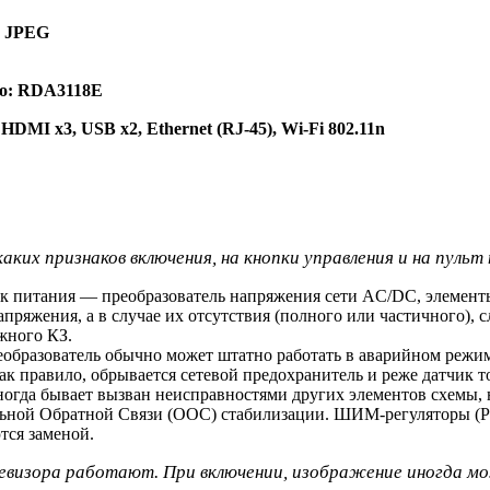
, JPEG
o: RDA3118E
DMI x3, USB x2, Ethernet (RJ-45), Wi-Fi 802.11n
аких признаков включения, на кнопки управления и на пульт 
ик питания — преобразователь напряжения сети AC/DC, элемент
ряжения, а в случае их отсутствия (полного или частичного), 
жного КЗ.
образователь обычно может штатно работать в аварийном режи
к правило, обрывается сетевой предохранитель и реже датчик то
ногда бывает вызван неисправностями других элементов схемы
тельной Обратной Связи (ООС) стабилизации. ШИМ-регуляторы
тся заменой.
левизора работают. При включении, изображение иногда мо