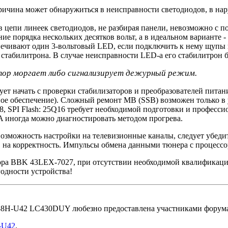
Причина может обнаружиться в неисправности светодиодов, в н
 цепи линеек светодиодов, не разбирая панели, невозможно с п
ие порядка нескольких десятков вольт, а в идеальном варианте 
вечивают один 3-вольтовый LED, если подключить к нему щупы 
табилитрона. В случае неисправности LED-а его стабилитрон бу
катор моргает либо сигнализирует дежурный режим.
т начать с проверки стабилизаторов и преобразователей питан
ное обеспечение). Сложный ремонт MB (SSB) возможен только в
, SPI Flash: 25Q16 требует необходимой подготовки и професс
 иногда можно диагностировать методом прогрева.
т возможность настройки на телевизионные каналы, следует убе
О на корректность. Импульсы обмена данными тюнера с процесс
ора BBK 43LEX-7027, при отсутствии необходимой квалификации
одности устройства!
H-U42 LC430DUY любезно предоставлена участниками форума
-U42
.