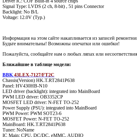
Driver IC: COF Built-in 4 source chips
Signal Type: LVDS (2 ch, 8-bit) , 51 pins Connector
Backlight: No B/L
Voltage: 12.0V (Typ.)
Информация на этом сайте накапливается из записей ремонтни
Будьте внимательны! Возможны опечатки или ошибки!
Пожалуйста, сообщайте нам о любых ляпах или несоответствиях
Ближайшие в таблице модели:
BBK
43LEX-7127/FT2C
Chassis(Version) HK.T.RT2841P638
Panel: HV430HB-N10
LED driver (backlight): integrated into MainBoard
PWM LED driver: OB3352CP
MOSFET LED driver: N-FET TO-252
Power Supply (PSU): integrated into MainBoard
PWM Power: PWM SOT23-6
MOSFET Power: N-FET TO-252
MainBoard: HK.T.RT2841P638
Тuner: NoName
IC Main: CPU, DC/DC, eMMC, AUDIO