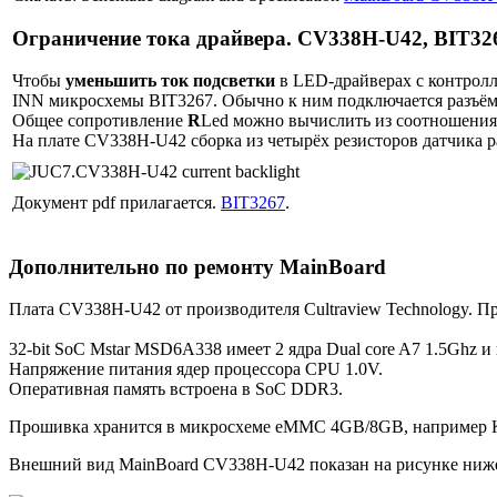
Ограничение тока драйвера. CV338H-U42, BIT3
Чтобы
уменьшить ток подсветки
в LED-драйверах с контролл
INN микросхемы BIT3267. Обычно к ним подключается разъём
Общее сопротивление
R
Led можно вычислить из соотношени
На плате CV338H-U42 сборка из четырёх резисторов датчика 
Документ pdf прилагается.
BIT3267
.
Дополнительно по ремонту MainBoard
Плата CV338H-U42 от производителя Cultraview Technology. П
32-bit SoC Mstar MSD6A338 имеет 2 ядра Dual core A7 1.5Ghz и
Напряжение питания ядер процессора CPU 1.0V.
Оперативная память встроена в SoC DDR3.
Прошивка хранится в микросхеме eMMC 4GB/8GB, наприме
Внешний вид MainBoard CV338H-U42 показан на рисунке ниж