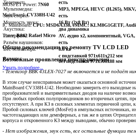
Телетекст:
есть
MOSFET Power:
7N60
Мультимедиа:
MP3, MPEG4, HEVC (H.265), MKV
MainBoard:
CV338H-U42
Звук стерео:
есть
Мощность звука:
16 Вт (2х8 Вт)
IC MainBoard:
CPU: MSD6A338, eMMC: KLM8G1GETF, Audi
Акустика:
два динамика
Тuner:
R842 Rafael Micro
Интерфейс:
AV, аудио x2, компонентный, VGA, H
Разъём наушников:
есть
Общие рекомендации по ремонту TV LCD LED
Вес телевизора:
8.8 кг
с подставкой 971x611x212 мм
Размеры:
Возможные проявления неисправностей
без подставки 971x566x88 мм
Узнать подробнее...
- Телевизор BBK 43LEX-7027 не включается и не подаёт ник
В этом случае неисправным может оказаться основной источн
MainBoard CV338H-U42. Необходимо замерить его выходные нап
преобразователей и выпрямительных диодов на наличие возмо
При любых пробоях полупроводников во вторичных цепях, пре
отсутствуют. А при КЗ в силовых элементах первичной цепи, ка
Пробой силовых ключей (MosFet) в импульсных источниках, и
частотозадающих или демпферных, а так же в цепях Отрица
корпуса и откровенного КЗ между выводами, обычно проверяю
- Нет изображения, звук есть, все остальные функции те