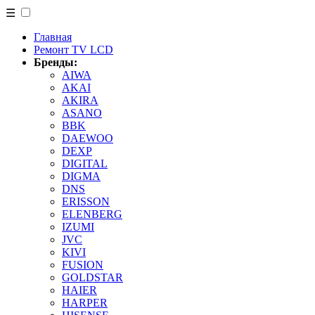
☰
Главная
Ремонт TV LCD
Бренды:
AIWA
AKAI
AKIRA
ASANO
BBK
DAEWOO
DEXP
DIGITAL
DIGMA
DNS
ERISSON
ELENBERG
IZUMI
JVC
KIVI
FUSION
GOLDSTAR
HAIER
HARPER