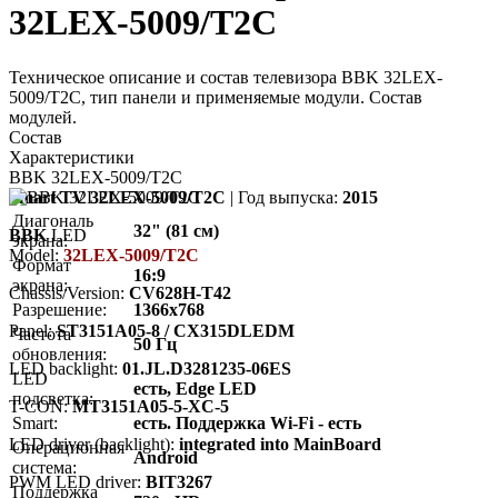
32LEX-5009/T2C
Техническое описание и состав телевизора BBK 32LEX-
5009/T2C, тип панели и применяемые модули. Состав
модулей.
Состав
Характеристики
BBK 32LEX-5009/T2C
Smart TV 32LEX-5009/T2C
| Год выпуска:
2015
Диагональ
32" (81 см)
BBK
LED
экрана:
Model:
32LEX-5009/T2C
Формат
16:9
экрана:
Chassis/Version:
CV628H-T42
Разрешение:
1366x768
Panel:
ST3151A05-8 / CX315DLEDM
Частота
50 Гц
обновления:
LED backlight:
01.JL.D3281235-06ES
LED
есть, Edge LED
подсветка:
T-CON:
MT3151A05-5-XC-5
Smart:
есть. Поддержка Wi-Fi - есть
LED driver (backlight):
integrated into MainBoard
Операционная
Android
система:
PWM LED driver:
BIT3267
Поддержка