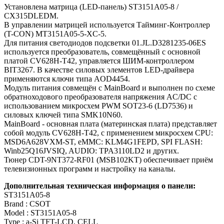
Установлена матрица (LED-панель) ST3151A05-8 /
CX315DLEDM.
В управлении матрицей используется Тайминг-Контроллер
(T-CON) MT3151A05-5-XC-5.
Для питания светодиодов подсветки 01.JL.D3281235-06ES
используется преобразователь, совмещённый с основной
платой CV628H-T42, управляется ШИМ-контроллером
BIT3267. В качестве силовых элементов LED-драйвера
применяются ключи типа AOD4454.
Модуль питания совмещён с MainBoard и выполнен по схеме
обратноходового преобразователя напряжения AC/DC c
использованием микросхем PWM SOT23-6 (LD7536) и
силовых ключей типа SMK10N60.
MainBoard - основная плата (материнская плата) представляет
собой модуль CV628H-T42, с применением микросхем CPU:
MSD6A628VXM-ST, eMMC: KLM4G1FEPD, SPI FLASH:
Winb25Q16JVSIQ, AUDIO: TPA3110LD2 и других.
Тюнер CDT-9NT372-RF01 (MSB102KT) обеспечивает приём
телевизионных программ и настройку на каналы.
Дополнительная техническая информация о панели:
ST3151A05-8
Brand : CSOT
Model : ST3151A05-8
Type : a-Si TFT-LCD, CELL