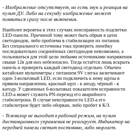
- Изображение отсутствует, но есть звук и реакция на
пульт ДУ. Либо на секунду изображение может
появиться сразу после включения.
Наиболее вероятна в этих случаях неисправность подсветки
LED-панели. Причиной тому может быть обрыв в цепи
светодиодов, либо проблема в стабилизации их питания.
Без специального источника тока проверить линейку
последовательно соединённых светодиодов невозможно, а
пользоваться для этой цели любыми источниками напряжения
свыше 12в для них небезопасно. Тогда остаётся лишь вскрыть
панель и проверить каждый светодиод отдельно. Обычно
китайские мультиметры с питанием 9V слегка засвечивают
один 3-вольтовый LED, если подключить к нему щупы в
прямом направлении, красный щуп - к аноду, чёрный - к
катоду. У сдвоенных 6-вольтовых показателем исправности
LED-а может служить PN-переход его аварийного
стабилитрона. В случае неисправности LED-а его
стабилитрон будет либо оборван, либо пробит в К/З.
- Телевизор не выходит в рабочий режим, на пульт
дистанционного управления не реагирует. Индикатор на
передней панели светит постоянно, либо моргает.