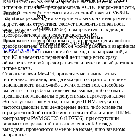
Интерфейс:
x3, MHL, USB x3, Ethernet (RJ-45), Wi-Fi
В таких случаях часто неисправным оказывается общий
802.11n
источник питания - преобразователь AC/DC напряжения сети,
который совмещён с элементами основной платы CV628H-
Разъём
есть
T42. Тогда рекомендуем замерить его выходные напряжения
наушников:
и, в случае их отсутствия, следует проверить исправность
Вес
6.3 кг
силовых ключей (SMK10N60) и выпрямительных диодов
телевизора:
преобразователей на предмет вероятного КЗ.
C подставкой 737x472x160 мм
Размеры:
При пробоях полупроводников во вторичных цепях любого
Без подставки 737x438x77 мм
преобразователя, как правило, он может работать в аварийном
Узнать подробнее...
режиме короткого замыкания без выходных напряжений, а
при КЗ в элементах первичной цепи чаще всего сразу
обрывается сетевой предохранитель и реже токовый датчик в
истоке ключа.
Силовые ключи Mos-Fet, применяемые в импульсных
источниках питания, иногда выходят из строя по причине
неисправности каких-либо других элементов, способных
вывести его из работы в ключевом режиме, либо создать
превышение максимально допустимых параметров ключа.
Это могут быть элементы, питающие ШИМ-регулятор,
частотозадающие или демпферные цепи, либо элементы
отрицательной обратной связи в цепи стабилизации. ШИМ-
контроллеры PWM SOT23-6 (LD7536), при отсутствии
видимых повреждений или откровенных КЗ между
выводами, проверяются заменой на новые, либо заведомо
исправные.