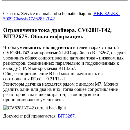
Скачать: Service manual and schematic diagram
BBK 32LEX-
5009 Chassis CV628H-T42
.
Ограничение тока драйвера. CV628H-T42,
BIT3267S. Общая информация.
Чтобы
уменьшить ток подсветки
в телевизорах с платой
CV628H-T42 и микросхемой LED-драйвера BIT3267, следует
увеличить общее сопротивление датчика тока - низкоомных
резисторов, соединённых параллельно и подключенных к
выводу 5 INN микросхемы BIT3267.
Общее сопротивление
R
Led можно вычислить из
соотношения
R
Led = 0.21/
I
Led.
Резисторы датчика находятся рядом с диодом M7. Можно
удалить один или два из них, тогда общее сопротивление
резисторов в датчике возрастёт, а ток подсветки
пропорционально уменьшится.
Документ pdf прилагается.
BIT3267
.