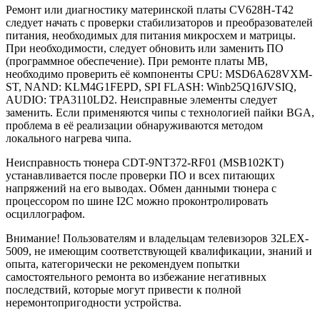
Ремонт или диагностику материнской платы CV628H-T42
следует начать с проверки стабилизаторов и преобразователей
питания, необходимых для питания микросхем и матрицы.
При необходимости, следует обновить или заменить ПО
(программное обеспечение). При ремонте платы MB,
необходимо проверить её компоненты CPU: MSD6A628VXM-
ST, NAND: KLM4G1FEPD, SPI FLASH: Winb25Q16JVSIQ,
AUDIO: TPA3110LD2. Неисправные элементы следует
заменить. Если применяются чипы с технологией пайки BGA,
проблема в её реализации обнаруживаются методом
локального нагрева чипа.
Неисправность тюнера CDT-9NT372-RF01 (MSB102KT)
устанавливается после проверки ПО и всех питающих
напряжений на его выводах. Обмен данными тюнера с
процессором по шине I2C можно проконтролировать
осциллографом.
Внимание! Пользователям и владельцам телевизоров 32LEX-
5009, не имеющим соответствующей квалификации, знаний и
опыта, категорически не рекомендуем попытки
самостоятельного ремонта во избежаниe негативных
последствий, которые могут привести к полной
неремонтопригодности устройства.