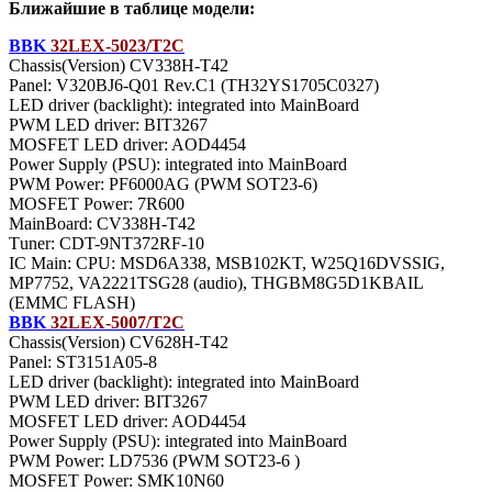
Ближайшие в таблице модели:
BBK
32LEX-5023/T2C
Chassis(Version) CV338H-T42
Panel: V320BJ6-Q01 Rev.C1 (TH32YS1705C0327)
LED driver (backlight): integrated into MainBoard
PWM LED driver: BIT3267
MOSFET LED driver: AOD4454
Power Supply (PSU): integrated into MainBoard
PWM Power: PF6000AG (PWM SOT23-6)
MOSFET Power: 7R600
MainBoard: CV338H-T42
Тuner: CDT-9NT372RF-10
IC Main: CPU: MSD6A338, MSB102KT, W25Q16DVSSIG,
MP7752, VA2221TSG28 (audio), THGBM8G5D1KBAIL
(EMMC FLASH)
BBK
32LEX-5007/T2C
Chassis(Version) CV628H-T42
Panel: ST3151A05-8
LED driver (backlight): integrated into MainBoard
PWM LED driver: BIT3267
MOSFET LED driver: AOD4454
Power Supply (PSU): integrated into MainBoard
PWM Power: LD7536 (PWM SOT23-6 )
MOSFET Power: SMK10N60