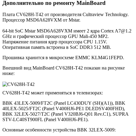
Дополнительно по ремонту MainBoard
Плата CV628H-T42 от производителя Cultraview Technology.
Процессор MSD6A628VXM от Mstar.
64-bit SoC Mstar MSD6A628VXM имеет 2 ядра Cortex A7@1.2
GHz и графический процессор GPU Mali-450 MP2.
Напряжение питания ядер процессора CPU 1.15V.
Оперативная память встроена в SoC DDR3 512 MB.
Прошивка хранится в микросхеме EMMC KLM4G1FEPD.
Внешний вид MainBoard CV628H-T42 показан на рисунке
ниже:
CV628H-T42 может применяться в телевизорах:
BBK 43LEX-5009/FT2C (Panel LC430DUY (SH)(A1)), BBK
40LEX-5025/FT2C (Panel V400HJ6-PE1 DLEDSV400FHD),
BBK 32LEX-5027/T2C (Panel V320BJ6-Q01 Rev.C1), SUPRA
STV-LC40ST900FL (Panel V400HJ6-PE1).
Основные особенности устройства BBK 32LEX-5009: