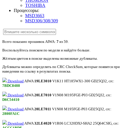
THOMSON
TOSHIBA
Процессоры:
MSD3663
MSD306/308/309
Всего показано прошивок AIWA:
7
из 59.
Воспользуйтесь поиском по модели и найдёте больше.
Жёлтым цветом в поиске выделены возможные дубликаты.
Дубликаты можно определить по CRC CheckSum, которые появятся при
наведении на ссылку в результатах поиска.
Download
AIWA
19LE3010
V1K11 HT185WX1-300 GD25Q32, crc:
7BDC8488
Download
AIWA
20LE7010
V1N08 M195FGE-P03 GD25Q32, crc:
D6C54410
Download
AIWA
20LE7011
V1N08 M195FGE-P03 GD25Q32, crc:
2800FA1C
Download
AIWA
32LE4020
V1R06 LC320DXJ-SHA2 25Q64CSIG, crc:
ACCC1BDF