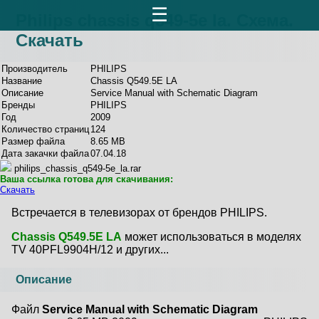
☰
Philips chassis q549-5e la. Схема.
Скачать
Производитель
PHILIPS
Название
Chassis Q549.5E LA
Описание
Service Manual with Schematic Diagram
Бренды
PHILIPS
Год
2009
Количество страниц
124
Размер файла
8.65 MB
Дата закачки файла
07.04.18
philips_chassis_q549-5e_la.rar
Ваша ссылка готова для скачивания:
Скачать
Встречается в телевизорах от брендов PHILIPS.
Chassis Q549.5E LA
может использоваться в моделях
TV 40PFL9904H/12 и других...
Описание
Файл
Service Manual with Schematic Diagram