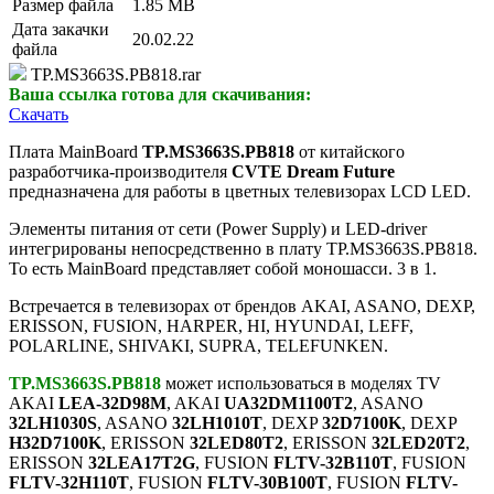
Размер файла
1.85 MB
Дата закачки
20.02.22
файла
TP.MS3663S.PB818.rar
Ваша ссылка готова для скачивания:
Скачать
Плата MainBoard
TP.MS3663S.PB818
от китайского
разработчика-производителя
CVTE Dream Future
предназначена для работы в цветных телевизорах LCD LED.
Элементы питания от сети (Power Supply) и LED-driver
интегрированы непосредственно в плату TP.MS3663S.PB818.
То есть MainBoard представляет собой моношасси. 3 в 1.
Встречается в телевизорах от брендов AKAI, ASANO, DEXP,
ERISSON, FUSION, HARPER, HI, HYUNDAI, LEFF,
POLARLINE, SHIVAKI, SUPRA, TELEFUNKEN.
TP.MS3663S.PB818
может использоваться в моделях TV
AKAI
LEA-32D98M
, AKAI
UA32DM1100T2
, ASANO
32LH1030S
, ASANO
32LH1010T
, DEXP
32D7100K
, DEXP
H32D7100K
, ERISSON
32LED80T2
, ERISSON
32LED20T2
,
ERISSON
32LEA17T2G
, FUSION
FLTV-32B110T
, FUSION
FLTV-32H110T
, FUSION
FLTV-30B100T
, FUSION
FLTV-