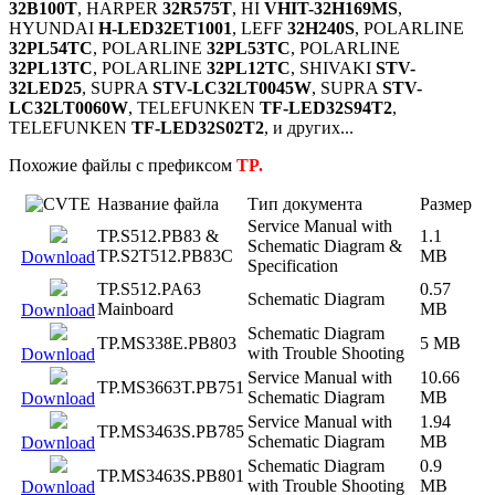
32B100T
, HARPER
32R575T
, HI
VHIT-32H169MS
,
HYUNDAI
H-LED32ET1001
, LEFF
32H240S
, POLARLINE
32PL54TC
, POLARLINE
32PL53TC
, POLARLINE
32PL13TC
, POLARLINE
32PL12TC
, SHIVAKI
STV-
32LED25
, SUPRA
STV-LC32LT0045W
, SUPRA
STV-
LC32LT0060W
, TELEFUNKEN
TF-LED32S94T2
,
TELEFUNKEN
TF-LED32S02T2
, и других...
Похожие файлы с префиксом
TP.
Название файла
Тип документа
Размер
Service Manual with
TP.S512.PB83 &
1.1
Schematic Diagram &
TP.S2T512.PB83C
MB
Download
Specification
TP.S512.PA63
0.57
Schematic Diagram
Mainboard
MB
Download
Schematic Diagram
TP.MS338E.PB803
5 MB
with Trouble Shooting
Download
Service Manual with
10.66
TP.MS3663T.PB751
Schematic Diagram
MB
Download
Service Manual with
1.94
TP.MS3463S.PB785
Schematic Diagram
MB
Download
Schematic Diagram
0.9
TP.MS3463S.PB801
with Trouble Shooting
MB
Download