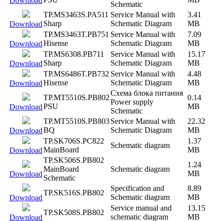
Download
Schematic
TP.MS3463S.PA511
Service Manual with
3.41
Sharp
Schematic Diagram
MB
Download
TP.MS3463T.PB751
Service Manual with
7.09
Hisense
Schematic Diagram
MB
Download
TP.MS6308.PB711
Service Manual with
15.17
Sharp
Schematic Diagram
MB
Download
TP.MS6486T.PB732
Service Manual with
4.48
Hisense
Schematic Diagram
MB
Download
Схема блока питания
TP.MT5510S.PB802
0.14
Power supply
PSU
MB
Download
Schematic
TP.MT5510S.PB803
Service Manual with
22.32
BQ
Schematic Diagram
MB
Download
TP.SK706S.PC822
1.37
Schematic diagram
MainBoard
MB
Download
TP.SK506S.PB802
1.24
MainBoard
Schematic diagram
MB
Download
Schematic
Specification and
8.89
TP.SK516S.PB802
Schematic diagram
MB
Download
Service manual and
13.15
TP.SK508S.PB802
schematic diagram
MB
Download