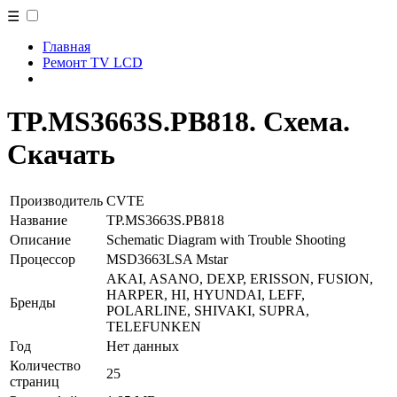
☰
Главная
Ремонт TV LCD
TP.MS3663S.PB818. Схема.
Скачать
Производитель
CVTE
Название
TP.MS3663S.PB818
Описание
Schematic Diagram with Trouble Shooting
Процессор
MSD3663LSA Mstar
AKAI, ASANO, DEXP, ERISSON, FUSION,
HARPER, HI, HYUNDAI, LEFF,
Бренды
POLARLINE, SHIVAKI, SUPRA,
TELEFUNKEN
Год
Нет данных
Количество
25
страниц