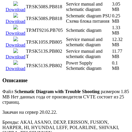
Service manual and
3.05
TP.SK508S.PB818
schematic diagram
MB
Download
Schematic diagram PSU
0.25
TP.SK508S.PB818
Схема блока питания
MB
Download
1.33
TP.MT9216.PB705
Schematic diagram
MB
Download
Service manual and
12.32
TP.SK105S.PB805
schematic diagram
MB
Download
TP.SK513S.PB802
Service manual and
11.77
T
schematic diagram
MB
Download
Power Supply
0.1
TP.SK513S.PB802
Schematic diagram
MB
Download
Описание
Файл
Schematic Diagram with Trouble Shooting
размером 1.85
MB Нет данных года от производителя CVTE состоит из 25
страниц.
Закачан на сервер 20.02.22.
Бренды: AKAI, ASANO, DEXP, ERISSON, FUSION,
HARPER, HI, HYUNDAI, LEFF, POLARLINE, SHIVAKI,