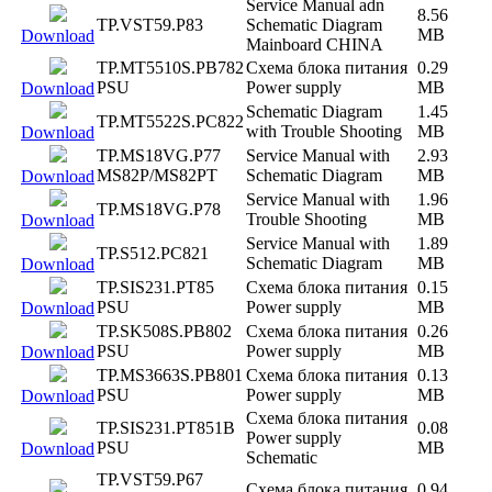
Service Manual adn
8.56
TP.VST59.P83
Schematic Diagram
MB
Download
Mainboard CHINA
TP.MT5510S.PB782
Схема блока питания
0.29
PSU
Power supply
MB
Download
Schematic Diagram
1.45
TP.MT5522S.PC822
with Trouble Shooting
MB
Download
TP.MS18VG.P77
Service Manual with
2.93
MS82P/MS82PT
Schematic Diagram
MB
Download
Service Manual with
1.96
TP.MS18VG.P78
Trouble Shooting
MB
Download
Service Manual with
1.89
TP.S512.PC821
Schematic Diagram
MB
Download
TP.SIS231.PT85
Схема блока питания
0.15
PSU
Power supply
MB
Download
TP.SK508S.PB802
Схема блока питания
0.26
PSU
Power supply
MB
Download
TP.MS3663S.PB801
Схема блока питания
0.13
PSU
Power supply
MB
Download
Схема блока питания
TP.SIS231.PT851B
0.08
Power supply
PSU
MB
Download
Schematic
TP.VST59.P67
Схема блока питания
0.94