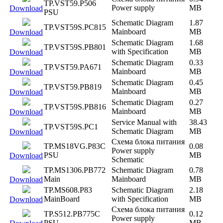
TP.VST59.P506
Power supply
MB
Download
PSU
Schematic Diagram
1.87
TP.VST59S.PC815
Mainboard
MB
Download
Schematic Diagram
1.68
TP.VST59S.PB801
with Specification
MB
Download
Schematic Diagram
0.33
TP.VST59.PA671
Mainboard
MB
Download
Schematic Diagram
0.45
TP.VST59.PB819
Mainboard
MB
Download
Schematic Diagram
0.27
TP.VST59S.PB816
Mainboard
MB
Download
Service Manual with
38.43
TP.VST59S.PC1
Schematic Diagram
MB
Download
Схема блока питания
TP.MS18VG.P83C
0.08
Power supply
PSU
MB
Download
Schematic
TP.MS1306.PB772
Schematic Diagram
0.78
Main
Mainboard
MB
Download
TP.MS608.P83
Schematic Diagram
2.18
MainBoard
with Specification
MB
Download
Схема блока питания
TP.S512.PB775C
0.12
Power supply
PSU
MB