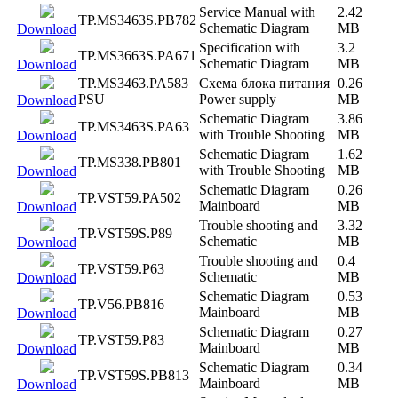
Service Manual with
2.42
TP.MS3463S.PB782
Schematic Diagram
MB
Download
Specification with
3.2
TP.MS3663S.PA671
Schematic Diagram
MB
Download
TP.MS3463.PA583
Схема блока питания
0.26
PSU
Power supply
MB
Download
Schematic Diagram
3.86
TP.MS3463S.PA63
with Trouble Shooting
MB
Download
Schematic Diagram
1.62
TP.MS338.PB801
with Trouble Shooting
MB
Download
Schematic Diagram
0.26
TP.VST59.PA502
Mainboard
MB
Download
Trouble shooting and
3.32
TP.VST59S.P89
Schematic
MB
Download
Trouble shooting and
0.4
TP.VST59.P63
Schematic
MB
Download
Schematic Diagram
0.53
TP.V56.PB816
Mainboard
MB
Download
Schematic Diagram
0.27
TP.VST59.P83
Mainboard
MB
Download
Schematic Diagram
0.34
TP.VST59S.PB813
Mainboard
MB
Download