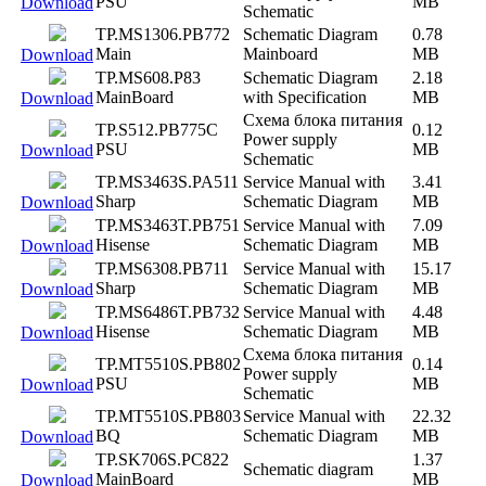
PSU
MB
Download
Schematic
TP.MS1306.PB772
Schematic Diagram
0.78
Main
Mainboard
MB
Download
TP.MS608.P83
Schematic Diagram
2.18
MainBoard
with Specification
MB
Download
Схема блока питания
TP.S512.PB775C
0.12
Power supply
PSU
MB
Download
Schematic
TP.MS3463S.PA511
Service Manual with
3.41
Sharp
Schematic Diagram
MB
Download
TP.MS3463T.PB751
Service Manual with
7.09
Hisense
Schematic Diagram
MB
Download
TP.MS6308.PB711
Service Manual with
15.17
Sharp
Schematic Diagram
MB
Download
TP.MS6486T.PB732
Service Manual with
4.48
Hisense
Schematic Diagram
MB
Download
Схема блока питания
TP.MT5510S.PB802
0.14
Power supply
PSU
MB
Download
Schematic
TP.MT5510S.PB803
Service Manual with
22.32
BQ
Schematic Diagram
MB
Download
TP.SK706S.PC822
1.37
Schematic diagram
MainBoard
MB
Download