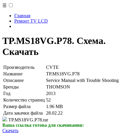
☰
Главная
Ремонт TV LCD
TP.MS18VG.P78. Схема.
Скачать
Производитель
CVTE
Название
TP.MS18VG.P78
Описание
Service Manual with Trouble Shooting
Бренды
THOMSON
Год
2013
Количество страниц
52
Размер файла
1.96 MB
Дата закачки файла
28.02.22
TP.MS18VG.P78.rar
Ваша ссылка готова для скачивания:
Скачать