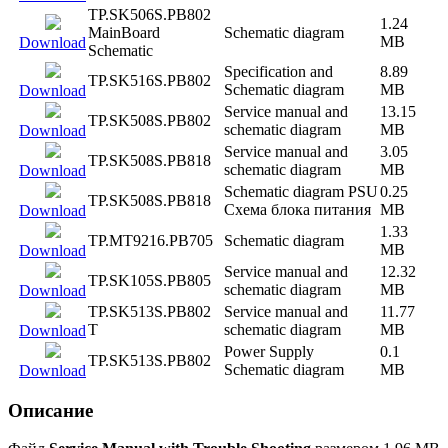
TP.SK506S.PB802
1.24
MainBoard
Schematic diagram
MB
Download
Schematic
Specification and
8.89
TP.SK516S.PB802
Schematic diagram
MB
Download
Service manual and
13.15
TP.SK508S.PB802
schematic diagram
MB
Download
Service manual and
3.05
TP.SK508S.PB818
schematic diagram
MB
Download
Schematic diagram PSU
0.25
TP.SK508S.PB818
Схема блока питания
MB
Download
1.33
TP.MT9216.PB705
Schematic diagram
MB
Download
Service manual and
12.32
TP.SK105S.PB805
schematic diagram
MB
Download
TP.SK513S.PB802
Service manual and
11.77
T
schematic diagram
MB
Download
Power Supply
0.1
TP.SK513S.PB802
Schematic diagram
MB
Download
Описание