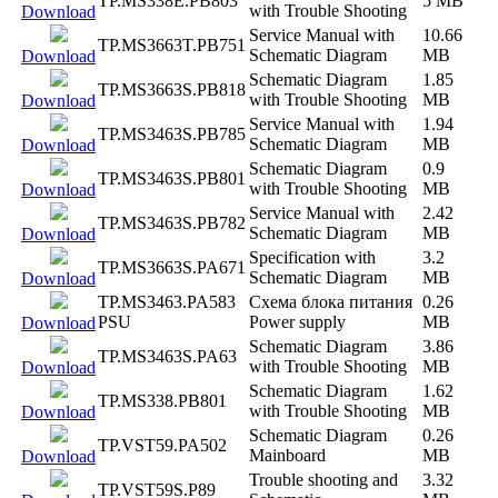
TP.MS338E.PB803
5 MB
with Trouble Shooting
Download
Service Manual with
10.66
TP.MS3663T.PB751
Schematic Diagram
MB
Download
Schematic Diagram
1.85
TP.MS3663S.PB818
with Trouble Shooting
MB
Download
Service Manual with
1.94
TP.MS3463S.PB785
Schematic Diagram
MB
Download
Schematic Diagram
0.9
TP.MS3463S.PB801
with Trouble Shooting
MB
Download
Service Manual with
2.42
TP.MS3463S.PB782
Schematic Diagram
MB
Download
Specification with
3.2
TP.MS3663S.PA671
Schematic Diagram
MB
Download
TP.MS3463.PA583
Схема блока питания
0.26
PSU
Power supply
MB
Download
Schematic Diagram
3.86
TP.MS3463S.PA63
with Trouble Shooting
MB
Download
Schematic Diagram
1.62
TP.MS338.PB801
with Trouble Shooting
MB
Download
Schematic Diagram
0.26
TP.VST59.PA502
Mainboard
MB
Download
Trouble shooting and
3.32
TP.VST59S.P89