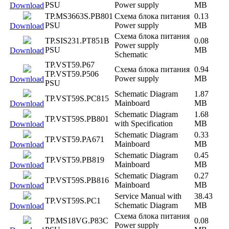
PSU
Power supply
MB
Download
TP.MS3663S.PB801
Схема блока питания
0.13
PSU
Power supply
MB
Download
Схема блока питания
TP.SIS231.PT851B
0.08
Power supply
PSU
MB
Download
Schematic
TP.VST59.P67
Схема блока питания
0.94
TP.VST59.P506
Power supply
MB
Download
PSU
Schematic Diagram
1.87
TP.VST59S.PC815
Mainboard
MB
Download
Schematic Diagram
1.68
TP.VST59S.PB801
with Specification
MB
Download
Schematic Diagram
0.33
TP.VST59.PA671
Mainboard
MB
Download
Schematic Diagram
0.45
TP.VST59.PB819
Mainboard
MB
Download
Schematic Diagram
0.27
TP.VST59S.PB816
Mainboard
MB
Download
Service Manual with
38.43
TP.VST59S.PC1
Schematic Diagram
MB
Download
Схема блока питания
TP.MS18VG.P83C
0.08
Power supply