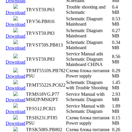
Schematic
MB
Download
Trouble shooting and
0.4
TP.VST59.P63
Schematic
MB
Download
Schematic Diagram
0.53
TP.V56.PB816
Mainboard
MB
Download
Schematic Diagram
0.27
TP.VST59.P83
Mainboard
MB
Download
Schematic Diagram
0.34
TP.VST59S.PB813
Mainboard
MB
Download
Service Manual adn
8.56
TP.VST59.P83
Schematic Diagram
MB
Download
Mainboard CHINA
TP.MT5510S.PB782
Схема блока питания
0.29
PSU
Power supply
MB
Download
Schematic Diagram
1.45
TP.MT5522S.PC822
with Trouble Shooting
MB
Download
TP.MS18VG.P77
Service Manual with
2.93
MS82P/MS82PT
Schematic Diagram
MB
Download
Service Manual with
1.89
TP.S512.PC821
Schematic Diagram
MB
Download
TP.SIS231.PT85
Схема блока питания
0.15
PSU
Power supply
MB
Download
TP.SK508S.PB802
Схема блока питания
0.26