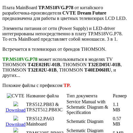
Плата MainBoard
TP.MS18VG.P78
от китайского
разработчика-производителя
CVTE Dream Future
предназначена для работы в цветных телевизорах LCD LED.
Элементы питания от сети (Power Supply) и LED-driver
интегрированы непосредственно в плату TP.MS18VG.P78.
То есть MainBoard представляет собой моношасси. 3 в 1.
Встречается в телевизорах от брендов THOMSON.
TP.MS18VG.P78
может использоваться в моделях TV
THOMSON
T42E02HU-01B
, THOMSON
T32ED05U-01B
,
THOMSON
T32E02U-01B
, THOMSON
T40ED06HU
, и
других...
Похожие файлы с префиксом
TP.
Название файла
Тип документа
Размер
Service Manual with
TP.S512.PB83 &
1.1
Schematic Diagram &
TP.S2T512.PB83C
MB
Download
Specification
TP.S512.PA63
0.57
Schematic Diagram
Mainboard
MB
Download
Schematic Diagram