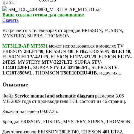
файла
SM_TCL_40B3800_MT31LB-AP_MT5531.rar
Ваша ссылка готова для скачивания:
Скачать
Встречается в телевизорах от брендов ERISSON, FUSION,
MYSTERY, SUPRA, THOMSON.
MT31LB-AP MT5531
может использоваться в моделях TV
ERISSON
28LET40
, ERISSON
40LET82
, ERISSON
39LET40
,
FUSION
FLTV-42T25
, FUSION
FLTV-32T25
, FUSION
FLTV-
24T25
, MYSTERY
MTV-3227LT2
, SUPRA
STV-
LC40T420FL
, SUPRA
STV-LC42T662FL
, SUPRA
STV-
LC28T850WL
, THOMSON
T50E10DHU-01B
, и других...
Описание
Файл
Service manual and schematic diagram
размером 3.06
MB 2009 года от производителя TCL состоит из 46 страниц.
Закачан на сервер 09.07.25.
Бренды: ERISSON, FUSION, MYSTERY, SUPRA, THOMSON.
Для телевизоров ERISSON
28LET40
, ERISSON
40LET82
,