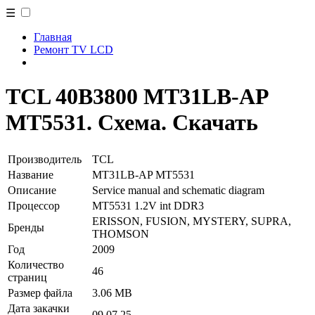
☰
Главная
Ремонт TV LCD
TCL 40B3800 MT31LB-AP
MT5531. Схема. Скачать
Производитель
TCL
Название
MT31LB-AP MT5531
Описание
Service manual and schematic diagram
Процессор
MT5531 1.2V int DDR3
ERISSON, FUSION, MYSTERY, SUPRA,
Бренды
THOMSON
Год
2009
Количество
46
страниц
Размер файла
3.06 MB
Дата закачки
09.07.25