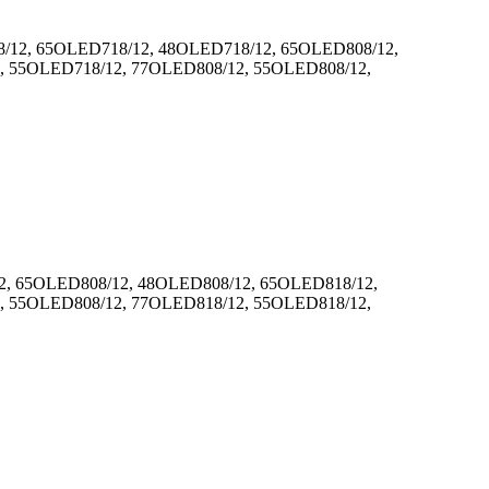
8/12, 65OLED718/12, 48OLED718/12, 65OLED808/12,
, 55OLED718/12, 77OLED808/12, 55OLED808/12,
2, 65OLED808/12, 48OLED808/12, 65OLED818/12,
, 55OLED808/12, 77OLED818/12, 55OLED818/12,