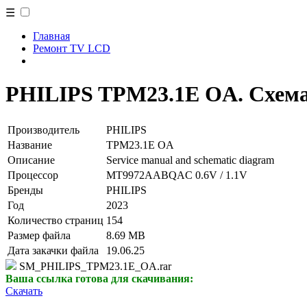
☰
Главная
Ремонт TV LCD
PHILIPS TPM23.1E OA. Схема
Производитель
PHILIPS
Название
TPM23.1E OA
Описание
Service manual and schematic diagram
Процессор
MT9972AABQAC 0.6V / 1.1V
Бренды
PHILIPS
Год
2023
Количество страниц
154
Размер файла
8.69 MB
Дата закачки файла
19.06.25
SM_PHILIPS_TPM23.1E_OA.rar
Ваша ссылка готова для скачивания:
Скачать