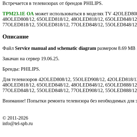
Встречается в телевизорах от брендов PHILIPS.
TPM23.1E OA
может использоваться в моделях TV 42OLED80
48OLED808/12, 65OLED818/12, 48OLED818/12, 65OLED848/12
77OLED818/12, 55OLED818/12, 77OLED848/12, 55OLED848/12,
Описание
Файл
Service manual and schematic diagram
размером 8.69 MB 2
Закачан на сервер 19.06.25.
Бренды: PHILIPS.
Для телевизоров 42OLED808/12, 55OLED908/12, 42OLED818/1
48OLED818/12, 65OLED848/12, 48OLED848/12, 65OLED888/12
77OLED848/12, 55OLED848/12, 77OLED908/12, 55OLED888/12
Внимание! Попытки ремонта телевизора без необходимых для э
© 2011-2026
info@tel-spb.ru