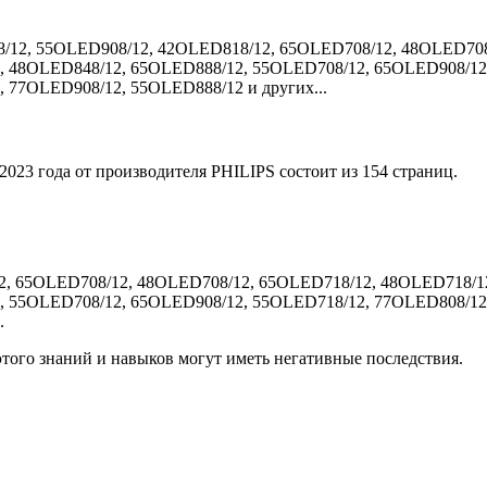
8/12, 55OLED908/12, 42OLED818/12, 65OLED708/12, 48OLED70
, 48OLED848/12, 65OLED888/12, 55OLED708/12, 65OLED908/12
 77OLED908/12, 55OLED888/12 и других...
023 года от производителя PHILIPS состоит из 154 страниц.
2, 65OLED708/12, 48OLED708/12, 65OLED718/12, 48OLED718/1
, 55OLED708/12, 65OLED908/12, 55OLED718/12, 77OLED808/12
.
того знаний и навыков могут иметь негативные последствия.