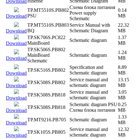
Hisense
Schematic Diagram
MB
Download
Схема блока питания
TP.MT5510S.PB802
0.14
Power supply
PSU
MB
Download
Schematic
TP.MT5510S.PB803
Service Manual with
22.32
BQ
Schematic Diagram
MB
Download
TP.SK706S.PC822
1.37
Schematic diagram
MainBoard
MB
Download
TP.SK506S.PB802
1.24
MainBoard
Schematic diagram
MB
Download
Schematic
Specification and
8.89
TP.SK516S.PB802
Schematic diagram
MB
Download
Service manual and
13.15
TP.SK508S.PB802
schematic diagram
MB
Download
Service manual and
3.05
TP.SK508S.PB818
schematic diagram
MB
Download
Schematic diagram PSU
0.25
TP.SK508S.PB818
Схема блока питания
MB
Download
1.33
TP.MT9216.PB705
Schematic diagram
MB
Download
Service manual and
12.32
TP.SK105S.PB805
schematic diagram
MB
Download