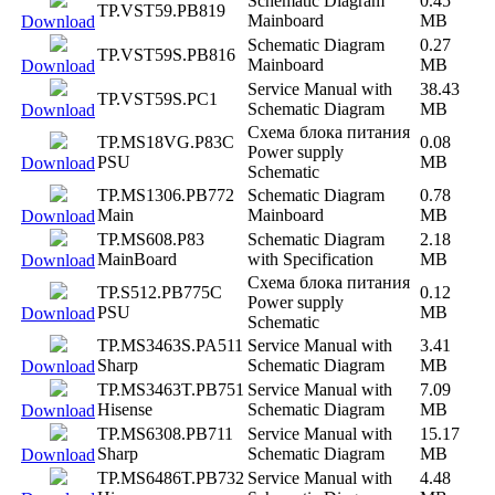
Schematic Diagram
0.45
TP.VST59.PB819
Mainboard
MB
Download
Schematic Diagram
0.27
TP.VST59S.PB816
Mainboard
MB
Download
Service Manual with
38.43
TP.VST59S.PC1
Schematic Diagram
MB
Download
Схема блока питания
TP.MS18VG.P83C
0.08
Power supply
PSU
MB
Download
Schematic
TP.MS1306.PB772
Schematic Diagram
0.78
Main
Mainboard
MB
Download
TP.MS608.P83
Schematic Diagram
2.18
MainBoard
with Specification
MB
Download
Схема блока питания
TP.S512.PB775C
0.12
Power supply
PSU
MB
Download
Schematic
TP.MS3463S.PA511
Service Manual with
3.41
Sharp
Schematic Diagram
MB
Download
TP.MS3463T.PB751
Service Manual with
7.09
Hisense
Schematic Diagram
MB
Download
TP.MS6308.PB711
Service Manual with
15.17
Sharp
Schematic Diagram
MB
Download
TP.MS6486T.PB732
Service Manual with
4.48