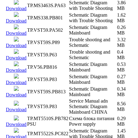
Schematic Diagram
3.86
TP.MS3463S.PA63
with Trouble Shooting
MB
Download
Schematic Diagram
1.62
TP.MS338.PB801
with Trouble Shooting
MB
Download
Schematic Diagram
0.26
TP.VST59.PA502
Mainboard
MB
Download
Trouble shooting and
3.32
TP.VST59S.P89
Schematic
MB
Download
Trouble shooting and
0.4
TP.VST59.P63
Schematic
MB
Download
Schematic Diagram
0.53
TP.V56.PB816
Mainboard
MB
Download
Schematic Diagram
0.27
TP.VST59.P83
Mainboard
MB
Download
Schematic Diagram
0.34
TP.VST59S.PB813
Mainboard
MB
Download
Service Manual adn
8.56
TP.VST59.P83
Schematic Diagram
MB
Download
Mainboard CHINA
TP.MT5510S.PB782
Схема блока питания
0.29
PSU
Power supply
MB
Download
Schematic Diagram
1.45
TP.MT5522S.PC822
with Trouble Shooting
MB
Download