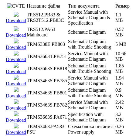
Название файла
Тип документа
Размер
Service Manual with
TP.S512.PB83 &
1.1
Schematic Diagram &
TP.S2T512.PB83C
MB
Download
Specification
TP.S512.PA63
0.57
Schematic Diagram
Mainboard
MB
Download
Schematic Diagram
TP.MS338E.PB803
5 MB
with Trouble Shooting
Download
Service Manual with
10.66
TP.MS3663T.PB751
Schematic Diagram
MB
Download
Schematic Diagram
1.85
TP.MS3663S.PB818
with Trouble Shooting
MB
Download
Service Manual with
1.94
TP.MS3463S.PB785
Schematic Diagram
MB
Download
Schematic Diagram
0.9
TP.MS3463S.PB801
with Trouble Shooting
MB
Download
Service Manual with
2.42
TP.MS3463S.PB782
Schematic Diagram
MB
Download
Specification with
3.2
TP.MS3663S.PA671
Schematic Diagram
MB
Download
TP.MS3463.PA583
Схема блока питания
0.26
PSU
Power supply
MB
Download