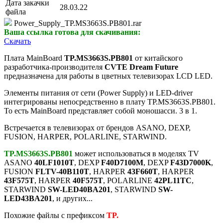
Дата закачки
28.03.22
файла
Power_Supply_TP.MS3663S.PB801.rar
Ваша ссылка готова для скачивания:
Скачать
Плата MainBoard
TP.MS3663S.PB801
от китайского
разработчика-производителя
CVTE Dream Future
предназначена для работы в цветных телевизорах LCD LED.
Элементы питания от сети (Power Supply) и LED-driver
интегрированы непосредственно в плату TP.MS3663S.PB801.
То есть MainBoard представляет собой моношасси. 3 в 1.
Встречается в телевизорах от брендов ASANO, DEXP,
FUSION, HARPER, POLARLINE, STARWIND.
TP.MS3663S.PB801
может использоваться в моделях TV
ASANO
40LF1010T
, DEXP
F40D7100M
, DEXP
F43D7000K
,
FUSION
FLTV-40B110T
, HARPER
43F660T
, HARPER
43F575T
, HARPER
40F575T
, POLARLINE
42PL11TC
,
STARWIND
SW-LED40BA201
, STARWIND
SW-
LED43BA201
, и других...
Похожие файлы с префиксом
TP.