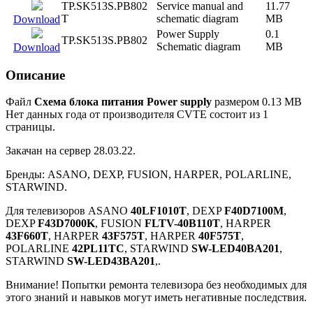
TP.SK513S.PB802
Service manual and
11.77
T
schematic diagram
MB
Download
Power Supply
0.1
TP.SK513S.PB802
Schematic diagram
MB
Download
Описание
Файл
Схема блока питания Power supply
размером 0.13 MB
Нет данных года от производителя CVTE состоит из 1
страницы.
Закачан на сервер 28.03.22.
Бренды: ASANO, DEXP, FUSION, HARPER, POLARLINE,
STARWIND.
Для телевизоров ASANO
40LF1010T
, DEXP
F40D7100M
,
DEXP
F43D7000K
, FUSION
FLTV-40B110T
, HARPER
43F660T
, HARPER
43F575T
, HARPER
40F575T
,
POLARLINE
42PL11TC
, STARWIND
SW-LED40BA201
,
STARWIND
SW-LED43BA201
,.
Внимание! Попытки ремонта телевизора без необходимых для
этого знаний и навыков могут иметь негативные последствия.