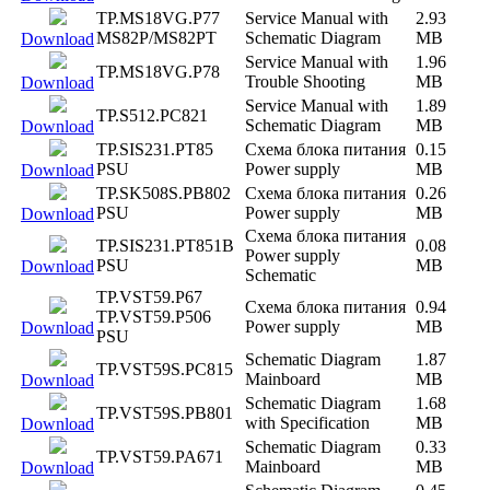
TP.MS18VG.P77
Service Manual with
2.93
MS82P/MS82PT
Schematic Diagram
MB
Download
Service Manual with
1.96
TP.MS18VG.P78
Trouble Shooting
MB
Download
Service Manual with
1.89
TP.S512.PC821
Schematic Diagram
MB
Download
TP.SIS231.PT85
Схема блока питания
0.15
PSU
Power supply
MB
Download
TP.SK508S.PB802
Схема блока питания
0.26
PSU
Power supply
MB
Download
Схема блока питания
TP.SIS231.PT851B
0.08
Power supply
PSU
MB
Download
Schematic
TP.VST59.P67
Схема блока питания
0.94
TP.VST59.P506
Power supply
MB
Download
PSU
Schematic Diagram
1.87
TP.VST59S.PC815
Mainboard
MB
Download
Schematic Diagram
1.68
TP.VST59S.PB801
with Specification
MB
Download
Schematic Diagram
0.33
TP.VST59.PA671
Mainboard
MB
Download