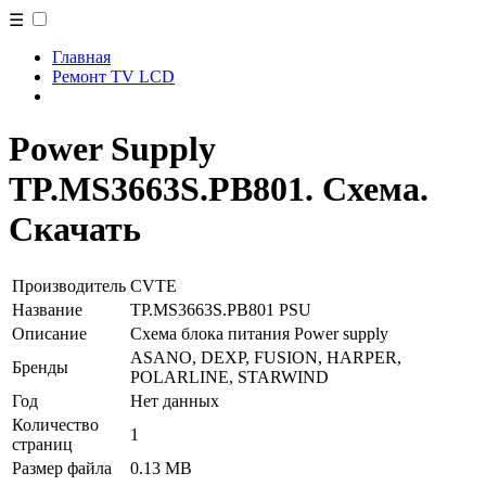
☰
Главная
Ремонт TV LCD
Power Supply
TP.MS3663S.PB801. Схема.
Скачать
Производитель
CVTE
Название
TP.MS3663S.PB801 PSU
Описание
Схема блока питания Power supply
ASANO, DEXP, FUSION, HARPER,
Бренды
POLARLINE, STARWIND
Год
Нет данных
Количество
1
страниц
Размер файла
0.13 MB